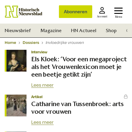
Abonneren
Account
Menu
Nieuwsbrief
Magazine
HN Actueel
Shop
Ge
Home
Dossiers
Invloedrijke vrouwen
Interview
Els Kloek: ‘Voor een megaproject
als het Vrouwenlexicon moet je
een beetje getikt zijn’
Lees meer
Artikel
Catharine van Tussenbroek: arts
voor vrouwen
Lees meer
Zoek