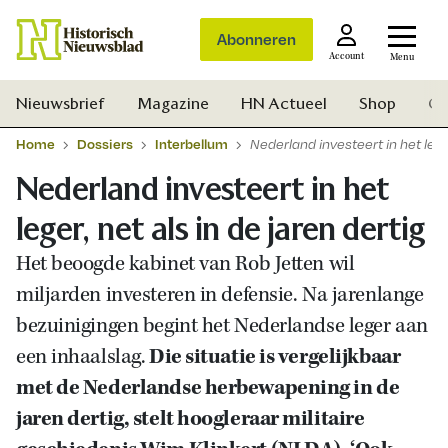
Abonneren
Account
Menu
Nieuwsbrief
Magazine
HN Actueel
Shop
Ge
Home
Dossiers
Interbellum
Nederland investeert in het leger
Nederland investeert in het
leger, net als in de jaren dertig
Het beoogde kabinet van Rob Jetten wil
miljarden investeren in defensie. N
a jarenlange
bezuinigingen begint het Nederlandse leger aan
een inhaalslag.
Die situatie is vergelijkbaar
met de Nederlandse herbewapening in de
jaren dertig, stelt hoogleraar militaire
Zoek