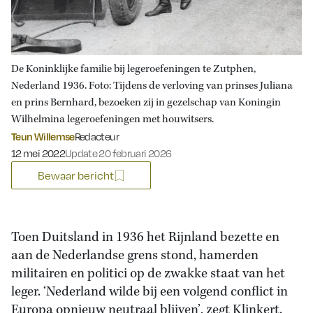
De Koninklijke familie bij legeroefeningen te Zutphen,
Nederland 1936. Foto: Tijdens de verloving van prinses Juliana
en prins Bernhard, bezoeken zij in gezelschap van Koningin
Wilhelmina legeroefeningen met houwitsers.
Teun Willemse
Redacteur
Gepubliceerd op:
12 mei 2022
Update 20 februari 2026
Bewaar bericht
Toen Duitsland in 1936 het Rijnland bezette en
aan de Nederlandse grens stond, hamerden
militairen en politici op de zwakke staat van het
leger. ‘Nederland wilde bij een volgend conflict in
Europa opnieuw neutraal blijven’, zegt Klinkert.