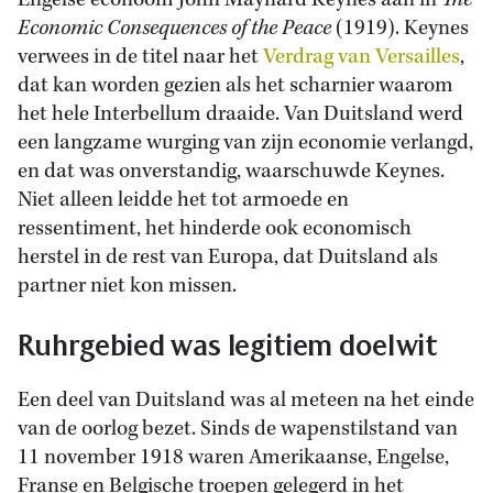
Engelse econoom John Maynard Keynes aan in
The
Economic Consequences of the Peace
(1919). Keynes
verwees in de titel naar het
Verdrag van Versailles
,
dat kan worden gezien als het scharnier waarom
het hele Interbellum draaide. Van Duitsland werd
een langzame wurging van zijn economie verlangd,
en dat was onverstandig, waarschuwde Keynes.
Niet alleen leidde het tot armoede en
ressentiment, het hinderde ook economisch
herstel in de rest van Europa, dat Duitsland als
partner niet kon missen.
Ruhrgebied was legitiem doelwit
Een deel van Duitsland was al meteen na het einde
van de oorlog bezet. Sinds de wapenstilstand van
11 november 1918 waren Amerikaanse, Engelse,
Franse en Belgische troepen gelegerd in het