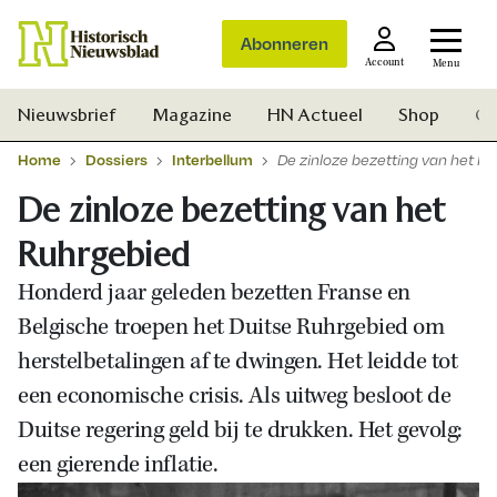
Abonneren
Account
Menu
Nieuwsbrief
Magazine
HN Actueel
Shop
Ge
Home
Dossiers
Interbellum
De zinloze bezetting van het R
De zinloze bezetting van het
Ruhrgebied
Honderd jaar geleden bezetten Franse en
Belgische troepen het Duitse Ruhrgebied om
herstelbetalingen af te dwingen. Het leidde tot
een economische crisis. Als uitweg besloot de
Duitse regering geld bij te drukken. Het gevolg:
een gierende inflatie.
Zoek