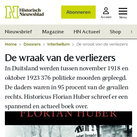
Abonneren
Account
Menu
Nieuwsbrief
Magazine
HN Actueel
Shop
Ge
Home
Dossiers
Interbellum
De wraak van de verliezers
De wraak van de verliezers
In Duitsland werden tussen november 1918 en
oktober 1923 376 politieke moorden gepleegd.
De daders waren in 95 procent van de gevallen
rechts. Historicus Florian Huber schreef er een
spannend en actueel boek over.
Zoek