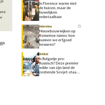
je
In Florence waren niet
de huizen, maar de
ieve
huwelijken
onbetaalbaar
je
Interview
Nieuwbouwwijken op
Romeinse ruïnes: hoe
kunnen we erfgoed
 ga
bewaren?
Artikel
Is Bulgarije pro-
Russisch? Deze premier
wilde van zijn land de
zestiende Sovjet-staat
maken