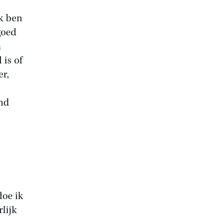
ek ben
goed
n
is of
er,
and
doe ik
lijk