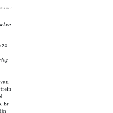
tis in je
boeken
e zo
rlog
 van
trein
el
. Er
ijn