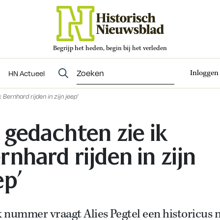
Begrijp het heden, begin bij het verleden
Abonneren
t
Evenementen
HN Actueel
Inloggen
HN Actueel
 Bernhard rijden in zijn jeep’
n gedachten zie ik
rnhard rijden in zijn
ep’
k nummer vraagt Alies Pegtel een historicus 