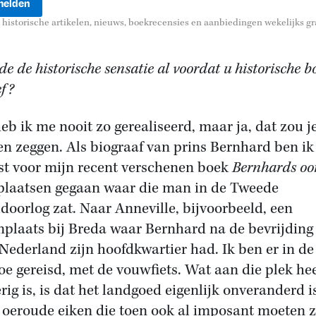
historische artikelen, nieuws, boekrecensies en aanbiedingen wekelijks gra
e de historische sensatie al voordat u historische 
ef?
heb ik me nooit zo gerealiseerd, maar ja, dat zou j
n zeggen. Als biograaf van prins Bernhard ben ik
t voor mijn recent verschenen boek
Bernhards oo
plaatsen gegaan waar die man in de Tweede
doorlog zat. Naar Anneville, bijvoorbeeld, een
nplaats bij Breda waar Bernhard na de bevrijding
Nederland zijn hoofdkwartier had. Ik ben er in de 
oe gereisd, met de vouwfiets. Wat aan die plek he
rig is, is dat het landgoed eigenlijk onveranderd is
 oeroude eiken die toen ook al imposant moeten z