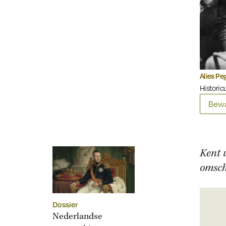
Alies Pe
Historicu
Bewa
Kent 
omsch
Dossier
Nederlandse