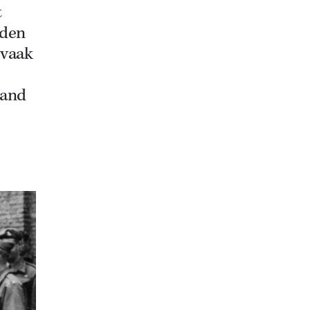
t
eden
 vaak
aand