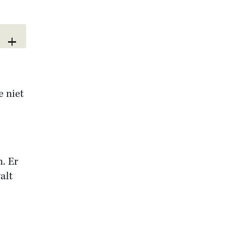
e niet
n. Er
alt