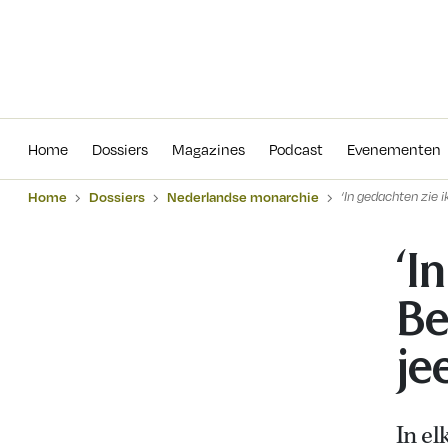
Home
Dossiers
Magazines
Podcas
Home
Dossiers
Magazines
Podcast
Evenementen
Home
Dossiers
Nederlandse monarchie
‘In gedachten zie ik
‘I
Be
je
In el