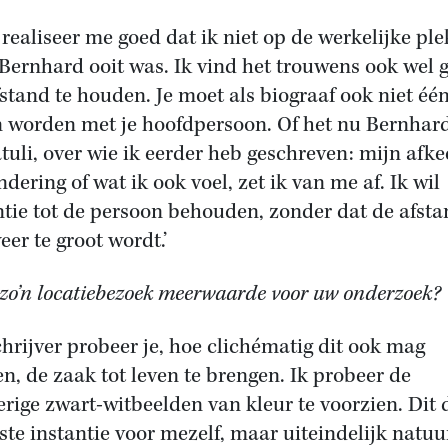
k realiseer me goed dat ik niet op de werkelijke pl
Bernhard ooit was. Ik vind het trouwens ook wel 
stand te houden. Je moet als biograaf ook niet éé
n worden met je hoofdpersoon. Of het nu Bernhard 
tuli, over wie ik eerder heb geschreven: mijn afke
dering of wat ik ook voel, zet ik van me af. Ik wil
ntie tot de persoon behouden, zonder dat de afst
eer te groot wordt.’
 zo’n locatiebezoek meerwaarde voor uw onderzoek?
schrijver probeer je, hoe clichématig dit ook mag
en, de zaak tot leven te brengen. Ik probeer de
erige zwart-witbeelden van kleur te voorzien. Dit 
rste instantie voor mezelf, maar uiteindelijk natuur