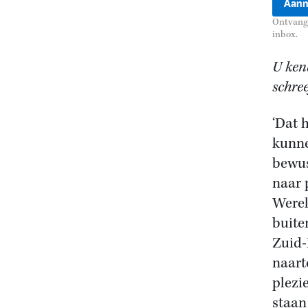
Ontvang 
inbox.
U kend
schre
‘Dat 
kunne
bewus
naar 
Werel
buite
Zuid-
naart
plezie
staan