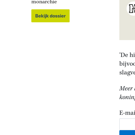
monarchie
Bekijk dossier
‘De h
bijvo
slagv
Meer 
koning
E-mai