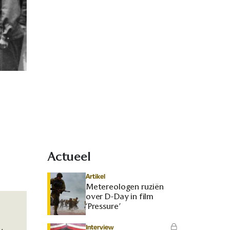
Actueel
Artikel
Metereologen ruziën
over D-Day in film
‘Pressure’
Interview