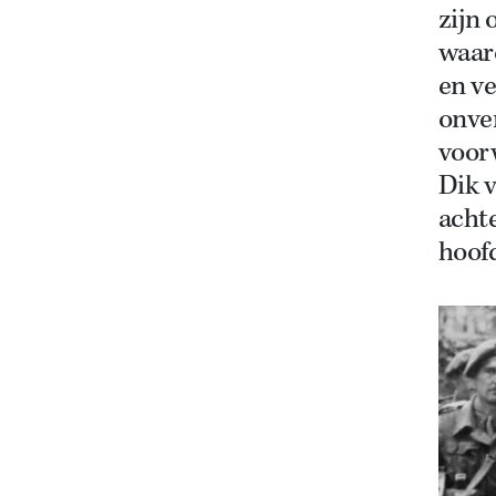
zijn 
waar
en ve
onve
voorw
Dik 
achte
hoofd