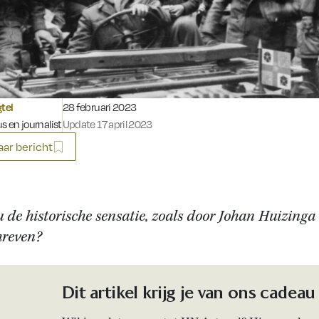
Gepubliceerd op:
gtel
28 februari 2023
s en journalist
Update 17 april 2023
ar bericht
u de historische sensatie, zoals door Johan Huizinga
reven?
Dit artikel krijg je van ons cadeau