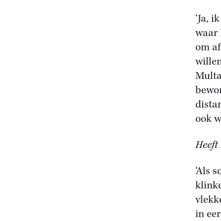
‘Ja, i
waar 
om af
wille
Multa
bewon
dista
ook w
Heeft
‘Als 
klink
vlekk
in ee