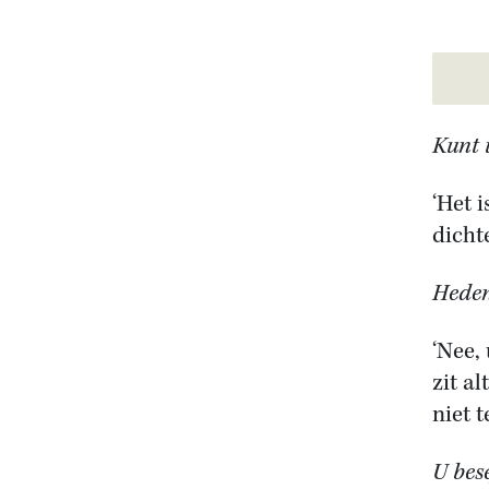
Kunt 
‘Het 
dicht
Heden
‘Nee,
zit a
niet t
U bese