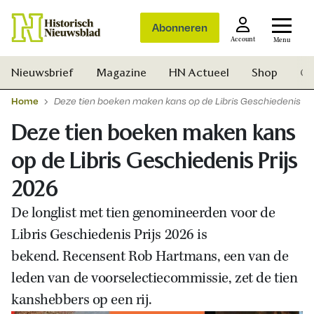
Abonneren
Account
Menu
Nieuwsbrief
Magazine
HN Actueel
Shop
Ge
Home
Deze tien boeken maken kans op de Libris Geschiedenis Pr
Deze tien boeken maken kans
op de Libris Geschiedenis Prijs
2026
De longlist met tien genomineerden voor de
Libris Geschiedenis Prijs 2026 is
bekend.
Recensent Rob Hartmans, een van de
leden van de voorselectiecommissie, zet de tien
kanshebbers op een rij.
Zoek