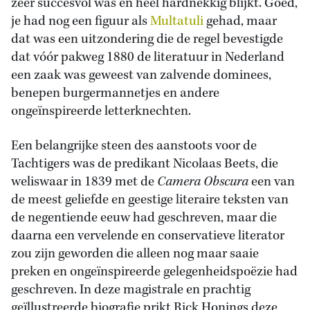
zeer succesvol was en heel hardnekkig blijkt. Goed,
je had nog een figuur als
Multatuli
gehad, maar
dat was een uitzondering die de regel bevestigde
dat vóór pakweg 1880 de literatuur in Nederland
een zaak was geweest van zalvende dominees,
benepen burgermannetjes en andere
ongeïnspireerde letterknechten.
Een belangrijke steen des aanstoots voor de
Tachtigers was de predikant Nicolaas Beets, die
weliswaar in 1839 met de
Camera Obscura
een van
de meest geliefde en geestige literaire teksten van
de negentiende eeuw had geschreven, maar die
daarna een vervelende en conservatieve literator
zou zijn geworden die alleen nog maar saaie
preken en ongeïnspireerde gelegenheidspoëzie had
geschreven. In deze magistrale en prachtig
geïllustreerde biografie prikt Rick Honings deze