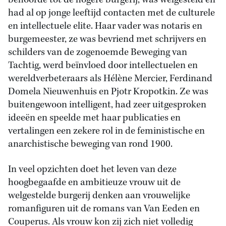
behoorde tot de hogere burgerij, was welgesteld en
had al op jonge leeftijd contacten met de culturele
en intellectuele elite. Haar vader was notaris en
burgemeester, ze was bevriend met schrijvers en
schilders van de zogenoemde Beweging van
Tachtig, werd beïnvloed door intellectuelen en
wereldverbeteraars als Hélène Mercier, Ferdinand
Domela Nieuwenhuis en Pjotr Kropotkin. Ze was
buitengewoon intelligent, had zeer uitgesproken
ideeën en speelde met haar publicaties en
vertalingen een zekere rol in de feministische en
anarchistische beweging van rond 1900.
In veel opzichten doet het leven van deze
hoogbegaafde en ambitieuze vrouw uit de
welgestelde burgerij denken aan vrouwelijke
romanfiguren uit de romans van Van Eeden en
Couperus. Als vrouw kon zij zich niet volledig