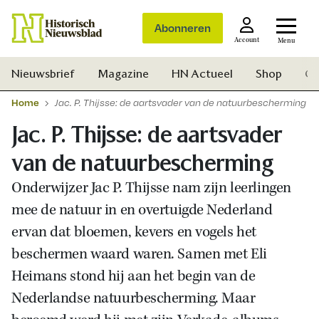
Abonneren
Account
Menu
Nieuwsbrief
Magazine
HN Actueel
Shop
Ge
Home
Jac. P. Thijsse: de aartsvader van de natuurbescherming
Jac. P. Thijsse: de aartsvader
van de natuurbescherming
Onderwijzer Jac P. Thijsse nam zijn leerlingen
mee de natuur in en overtuigde Nederland
ervan dat bloemen, kevers en vogels het
beschermen waard waren. Samen met Eli
Heimans stond hij aan het begin van de
Nederlandse natuurbescherming. Maar
Zoek