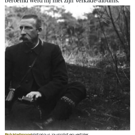
beroemd werd hij met zijn Verkade-albums.
Rob Hartmans
Historicus, journalist en vertaler