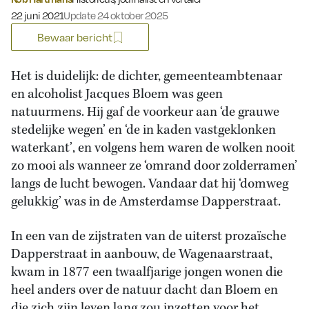
Gepubliceerd op:
22 juni 2021
Update 24 oktober 2025
Bewaar bericht
Het is duidelijk: de dichter, gemeenteambtenaar
en alcoholist Jacques Bloem was geen
natuurmens. Hij gaf de voorkeur aan ‘de grauwe
stedelijke wegen’ en ‘de in kaden vastgeklonken
waterkant’, en volgens hem waren de wolken nooit
zo mooi als wanneer ze ‘omrand door zolderramen’
langs de lucht bewogen. Vandaar dat hij ‘domweg
gelukkig’ was in de Amsterdamse Dapperstraat.
In een van de zijstraten van de uiterst prozaïsche
Dapperstraat in aanbouw, de Wagenaarstraat,
kwam in 1877 een twaalfjarige jongen wonen die
heel anders over de natuur dacht dan Bloem en
die zich zijn leven lang zou inzetten voor het