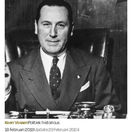
Koen Vossen
Politiek historicus
Gepubliceerd op:
18 februari 2019
Update 29 februari 2024