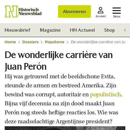
Abonneren
Account
Menu
Nieuwsbrief
Magazine
HN Actueel
Shop
Ge
Home
Dossiers
Populisme
De wonderlijke carrière van Jua
De wonderlijke carrière van
Juan Perón
Hij was getrouwd met de beeldschone Evita,
steunde de armen en bestreed Amerika. Zijn
bewind was corrupt, autoritair en
populistisch
.
Bijna vijf decennia na zijn dood maakt Juan
Perón nog steeds heftige reacties los. Wie was
deze raadselachtige Argentijnse president?
Zoek