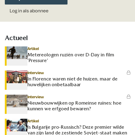
Log in als abonnee
Actueel
Artikel
Metereologen ruziën over D-Day in film
‘Pressure’
Interview
In Florence waren niet de huizen, maar de
huwelijken onbetaalbaar
Interview
Nieuwbouwwijken op Romeinse ruïnes: hoe
kunnen we erfgoed bewaren?
Artikel
Is Bulgarije pro-Russisch? Deze premier wilde
van zijn land de zestiende Sovjet-staat maken