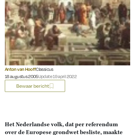
Anton van Hooff
Classicus
Gepubliceerd op:
18 augustus 2005
Update 19 april 2022
Bewaar bericht
Het Nederlandse volk, dat per referendum
over de Europese grondwet besliste, maakte