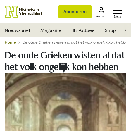
Abonneren
Account
Menu
Nieuwsbrief
Magazine
HN Actueel
Shop
Ge
Home
De oude Grieken wisten al dat het volk ongelijk kon hebben
De oude Grieken wisten al dat
het volk ongelijk kon hebben
Zoek