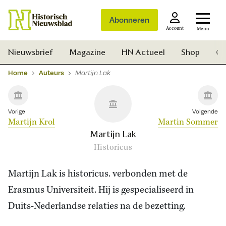
Abonneren
Account
Menu
Nieuwsbrief
Magazine
HN Actueel
Shop
Ge
Home
Auteurs
Martijn Lak
Vorige
Volgende
Martijn Krol
Martin Sommer
Martijn Lak
Historicus
Martijn Lak is historicus. verbonden met de
Erasmus Universiteit. Hij is gespecialiseerd in
Duits-Nederlandse relaties na de bezetting.
Zoek