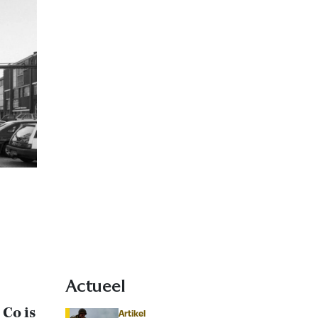
Actueel
 Co is
Artikel