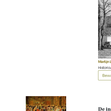
Martijn 
Historic
Bewa
De in