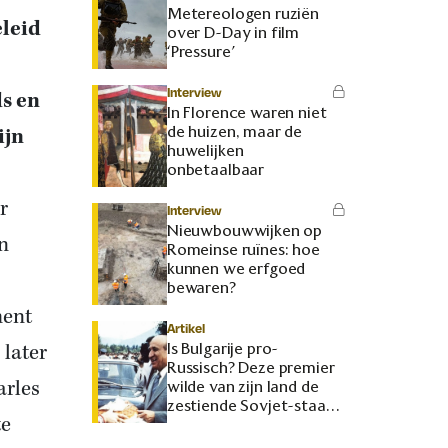
Metereologen ruziën
eleid
over D-Day in film
‘Pressure’
Interview
ds en
In Florence waren niet
de huizen, maar de
ijn
huwelijken
onbetaalbaar
r
Interview
Nieuwbouwwijken op
n
Romeinse ruïnes: hoe
kunnen we erfgoed
bewaren?
ment
Artikel
 later
Is Bulgarije pro-
Russisch? Deze premier
arles
wilde van zijn land de
zestiende Sovjet-staat
te
maken