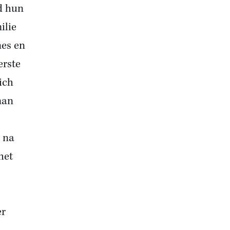
d hun
ilie
nes en
erste
ich
man
 na
het
er