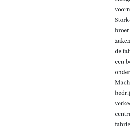
voorm
Stork
broer
zaken
de fa
een b
onder
Machi
bedri
verke
centr
fabri