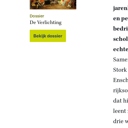
jaren
Dossier
en pe
De Verlichting
bedri
Bekijk dossier
schol
echte
Samen
Stork
Ensch
rijks
dat h
leent
drie 