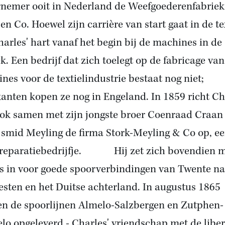
nemer ooit in
Nederland
de Weefgoederenfabriek 
 en
Co.
Hoewel zijn carrière van start gaat in de tex
Charles' hart vanaf het begin bij de machines in de
ek. Een bedrijf dat zich toelegt op de fabricage van
nes voor de textielindustrie bestaat nog niet;
kanten kopen ze nog in Engeland. In 1859 richt Ch
ok samen met zijn jongste broer Coenraad Craan
 smid Meyling de firma Stork-Meyling & Co op, e
 reparatiebedrijfje. Hij zet zich bovendien 
s in voor goede spoorverbindingen van Twente na
esten en het Duitse achterland. In augustus 1865
n de spoorlijnen Almelo-Salzbergen en Zutphen-
lo opgeleverd - Charles' vriendschap met de liber