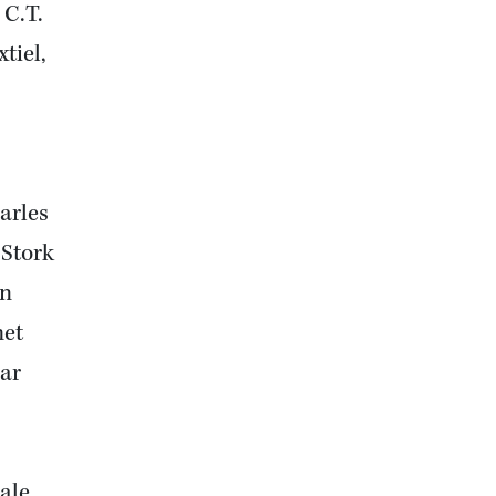
C.T.
tiel,
arles
 Stork
en
met
ar
ale