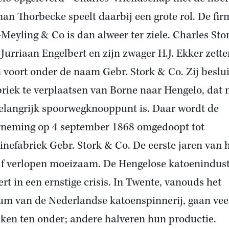
an Thorbecke speelt daarbij een grote rol. De fir
-Meyling & Co is dan alweer ter ziele. Charles Sto
 Jurriaan Engelbert en zijn zwager H.J. Ekker zett
 voort onder de naam Gebr. Stork & Co. Zij beslu
briek te verplaatsen van Borne naar
Hengelo
, dat 
elangrijk spoorwegknooppunt is. Daar wordt de
neming op 4 september 1868 omgedoopt tot
nefabriek Gebr. Stork & Co. De eerste jaren van 
jf verlopen moeizaam. De Hengelose katoenindust
ert in een ernstige crisis. In Twente, vanouds het
um van de Nederlandse katoenspinnerij, gaan vee
eken ten onder; andere halveren hun productie.