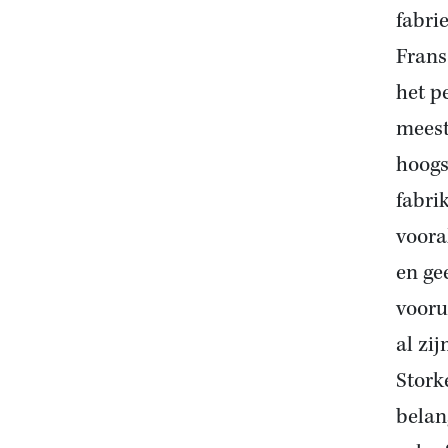
fabrie
Frans
het p
meest
hoogs
fabrik
voora
en ge
vooru
al zi
Stork
belang