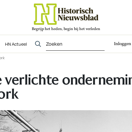
Begrijp het heden, begin bij het verleden
Abonneren
t
Evenementen
HN Actueel
Inloggen
HN Actueel
ork
 verlichte ondernemi
ork