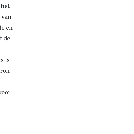
 het
n van
te en
t de
s is
bron
voor