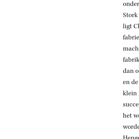
onder
Stork
ligt 
fabri
machi
fabri
dan o
en de
klein
succe
het w
worde
Henge