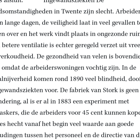
ies afsluit. Ingewandsziekten De
dsomstandigheden in Twente zijn slecht. Arbeide
 lange dagen, de veiligheid laat in veel gevallen t
n over en het werk vindt plaats in ongezonde rui
betere ventilatie is echter geregeld verzet uit vre
verkoudheid. De gezondheid van velen is bovendi
 omdat de arbeiderswoningen vochtig zijn. In de
lnijverheid komen rond 1890 veel blindheid, doo
gewandsziekten voor. De fabriek van Stork is geen
ndering, al is er al in 1883 een experiment met
askers, die de arbeiders voor 45 cent kunnen kop
es hecht vanaf het begin veel waarde aan goede
udingen tussen het personeel en de directie van d