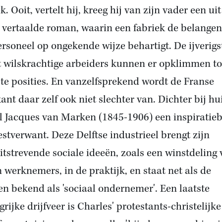
k. Ooit, vertelt hij, kreeg hij van zijn vader een uit
 vertaalde roman, waarin een fabriek de belange
ersoneel op ongekende wijze behartigt. De ijverigs
 wilskrachtige arbeiders kunnen er opklimmen to
te posities. En vanzelfsprekend wordt de Franse
ant daar zelf ook niet slechter van. Dichter bij hui
l Jacques van Marken (1845-1906) een inspiratie
estverwant. Deze Delftse industrieel brengt zijn
itstrevende sociale ideeën, zoals een winstdeling 
jn werknemers, in de praktijk, en staat net als de
en bekend als 'sociaal ondernemer'. Een laatste
rijke drijfveer is Charles' protestants-christelijke