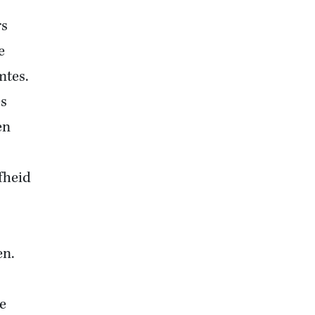
rs
e
mtes.
es
en
fheid
en.
e