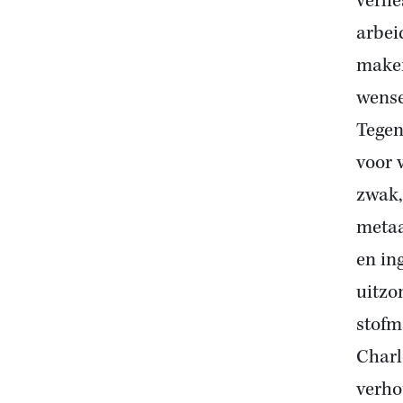
verl
arbei
maken
wense
Tegen 
voor 
zwak,
metaa
en in
uitzo
stofm
Charl
verho