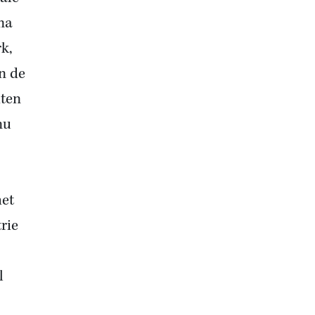
ma
rk,
en de
iten
nu
het
rie
l