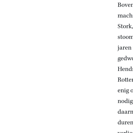
Boven
mach
Stork
stoom
jaren
gedwo
Hendr
Rotte
enig 
nodig
daarm
dure