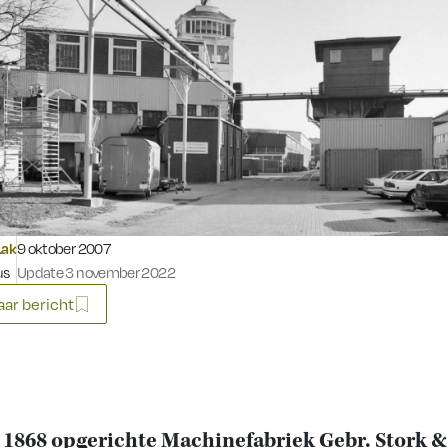
Gepubliceerd op:
Lak
9 oktober 2007
us
Update 3 november 2022
ar bericht
 1868 opgerichte Machinefabriek Gebr. Stork &