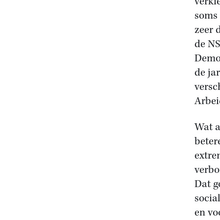
verki
soms 
zeer 
de NS
Democ
de ja
versc
Arbei
Wat a
beter
extre
verbo
Dat g
socia
en vo