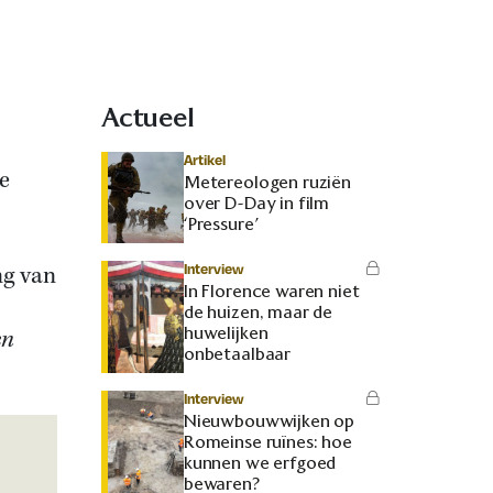
Actueel
Artikel
e
Metereologen ruziën
over D-Day in film
‘Pressure’
s
Interview
ng van
In Florence waren niet
de huizen, maar de
huwelijken
en
onbetaalbaar
Interview
Nieuwbouwwijken op
Romeinse ruïnes: hoe
kunnen we erfgoed
bewaren?