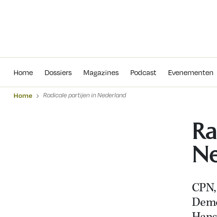
Home
Dossiers
Magazines
Podcas
Home
Dossiers
Magazines
Podcast
Evenementen
Home
Radicale partijen in Nederland
Ra
Ne
CPN
Demo