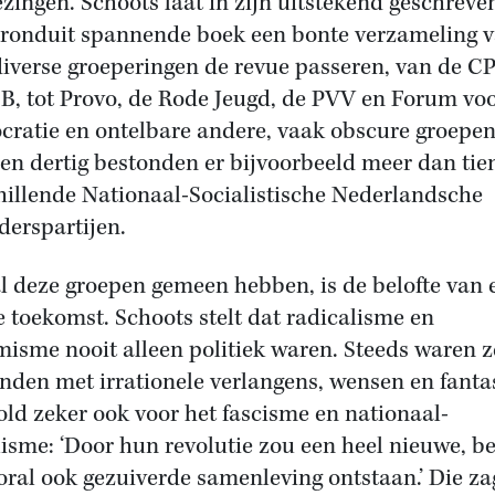
ezingen. Schoots laat in zijn uitstekend geschreve
ronduit spannende boek een bonte verzameling 
diverse groeperingen de revue passeren, van de C
B, tot Provo, de Rode Jeugd, de PVV en Forum vo
ratie en ontelbare andere, vaak obscure groepen
ren dertig bestonden er bijvoorbeeld meer dan tie
hillende Nationaal-Socialistische Nederlandsche
derspartijen.
l deze groepen gemeen hebben, is de belofte van 
e toekomst. Schoots stelt dat radicalisme en
misme nooit alleen politiek waren. Steeds waren z
nden met irrationele verlangens, wensen en fanta
old zeker ook voor het fascisme en nationaal-
lisme: ‘Door hun revolutie zou een heel nieuwe, be
oral ook gezuiverde samenleving ontstaan.’ Die za