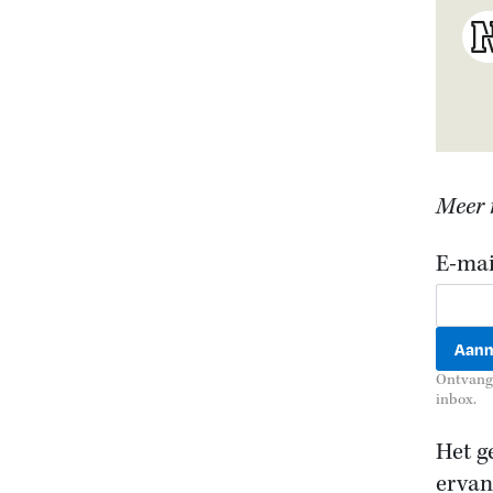
Meer r
E-mai
Ontvang 
inbox.
Het g
ervan