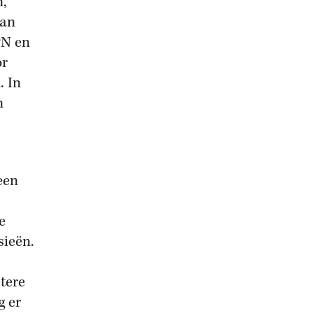
n,
van
PN en
or
. In
n
een
e
sieën.
tere
g er