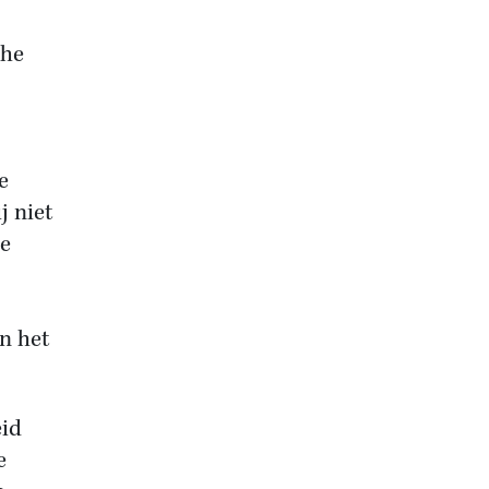
che
e
 niet
ze
n het
eid
e