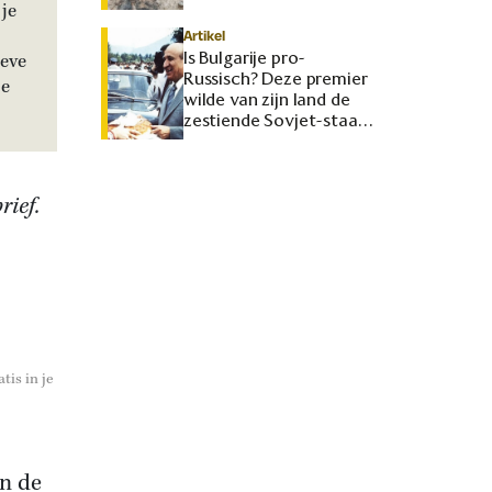
je
Artikel
Is Bulgarije pro-
ieve
Russisch? Deze premier
je
wilde van zijn land de
zestiende Sovjet-staat
maken
rief.
tis in je
an de