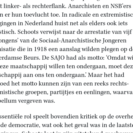
st linker- als rechterflank. Anarchisten en NSB’ers
 er hun toevlucht toe. In radicale en extremistis
ingen in Nederland huist net als elders ook iets
stisch. Schoots verwijst naar de arrestatie van vijf
ongens’ van de Sociaal-Anarchistische Jongeren
isatie die in 1918 een aanslag wilden plegen op d
rdamse Beurs. De SAJO had als motto: ‘Omdat wij
eze maatschappij willen ten ondergaan, moet de
chappij aan ons ten ondergaan.’ Maar het had
oed het motto kunnen zijn van een reeks rechts-
mistische groepen, partijtjes en eenlingen, waarva
bellum vergeven was.
ssentiële rol speelt bovendien kritiek op de overh
 de democratie, wat ook het geval was in de laatst