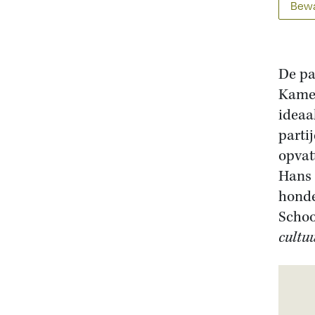
Bewa
De pa
Kamer
ideaa
parti
opvat
Hans 
honde
Schoo
cultuu