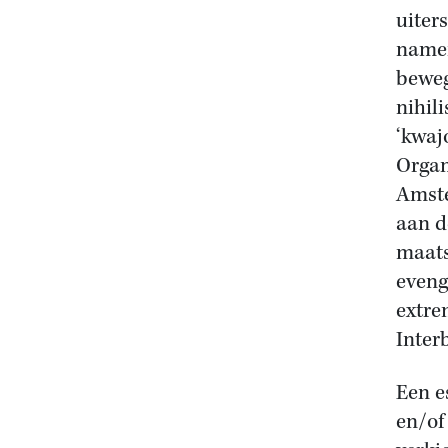
uiter
namen
beweg
nihili
‘kwaj
Organ
Amste
aan d
maats
eveng
extre
Inter
Een e
en/of