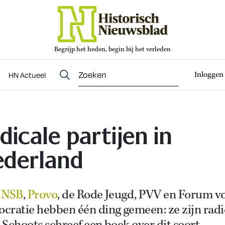
Begrijp het heden, begin bij het verleden
Abonneren
t
Evenementen
HN Actueel
Inloggen
HN Actueel
dicale partijen in
derland
,
NSB
,
Provo
, de Rode Jeugd, PVV en Forum v
cratie hebben één ding gemeen: ze zijn radi