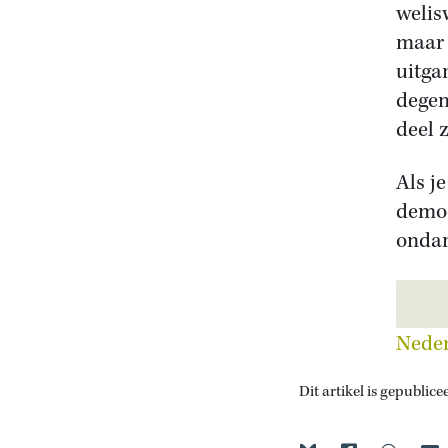
welis
maar 
uitga
degen
deel z
Als j
democ
ondan
Dit artikel is gepublice