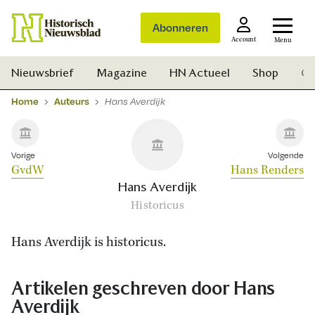
Abonneren
Account
Menu
Nieuwsbrief
Magazine
HN Actueel
Shop
Ge
Home
Auteurs
Hans Averdijk
Vorige
Volgende
GvdW
Hans Renders
Hans Averdijk
Historicus
Hans Averdijk is historicus.
Artikelen geschreven door Hans
Averdijk
Zoek