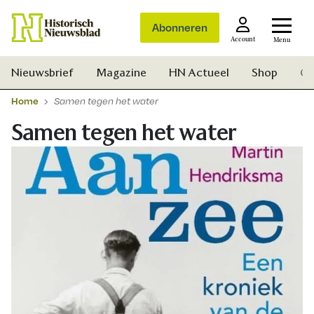
Abonneren
Account
Menu
Nieuwsbrief
Magazine
HN Actueel
Shop
Ge
Home
Samen tegen het water
Samen tegen het water
Zoek