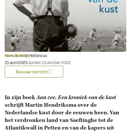
Hans Averdijk
Historicus
Gepubliceerd op:
21 april 2021
Update 13 oktober 2022
Bewaar bericht
In zijn boek
Aan zee. Een kroniek van de kust
schrijft Martin Hendriksma over de
Nederlandse kust door de eeuwen heen. Van
het verdronken land van Saeftinghe tot de
Atlantikwall in Petten en van de kapers uit