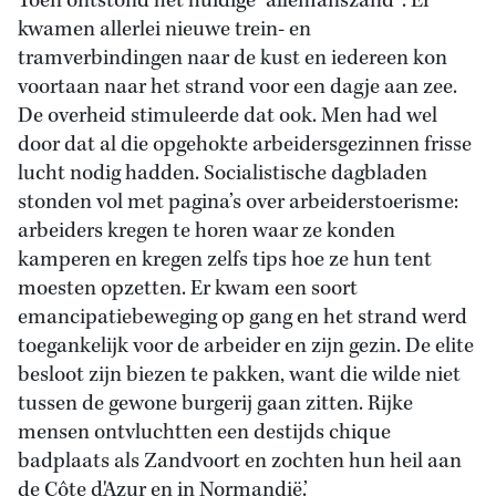
Toen ontstond het huidige “allemanszand”. Er
kwamen allerlei nieuwe trein- en
tramverbindingen naar de kust en iedereen kon
voortaan naar het strand voor een dagje aan zee.
De overheid stimuleerde dat ook. Men had wel
door dat al die opgehokte arbeidersgezinnen frisse
lucht nodig hadden. Socialistische dagbladen
stonden vol met pagina’s over arbeiderstoerisme:
arbeiders kregen te horen waar ze konden
kamperen en kregen zelfs tips hoe ze hun tent
moesten opzetten. Er kwam een soort
emancipatiebeweging op gang en het strand werd
toegankelijk voor de arbeider en zijn gezin. De elite
besloot zijn biezen te pakken, want die wilde niet
tussen de gewone burgerij gaan zitten. Rijke
mensen ontvluchtten een destijds chique
badplaats als Zandvoort en zochten hun heil aan
de Côte d'Azur en in Normandië.’