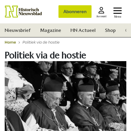
Abonneren
Account
Menu
Nieuwsbrief
Magazine
HN Actueel
Shop
Ge
Home
Politiek via de hostie
Politiek via de hostie
Zoek