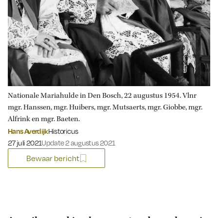
Nationale Mariahulde in Den Bosch, 22 augustus 1954. Vlnr
mgr. Hanssen, mgr. Huibers, mgr. Mutsaerts, mgr. Giobbe, mgr.
Alfrink en mgr. Baeten.
Hans Averdijk
Historicus
Gepubliceerd op:
27 juli 2021
Update 2 augustus 2021
Bewaar bericht