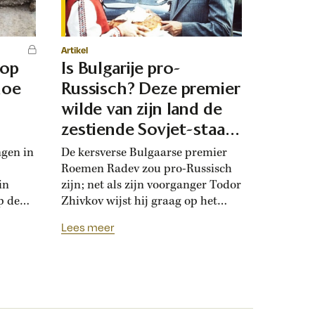
Artikel
 op
Is Bulgarije pro-
hoe
Russisch? Deze premier
d
wilde van zijn land de
zestiende Sovjet-staat
maken
ngen in
De kersverse Bulgaarse premier
Roemen Radev zou pro-Russisch
in
zijn; net als zijn voorganger Todor
p de
Zhivkov wijst hij graag op het
dt
Russische bevrijdingsverhaal van
Lees meer
onwijk
1878. Die vroegere premier was zo
que
loyaal aan het Kremlin, dat hij de
Bulgaarse soevereiniteit inzette in
onderhandelingen met Moskou.
r
Zhivkovs pro-Russische koers
nds
botste met de ideeën van zijn