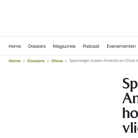
Home
Dossiers
Magazines
Podcas
Home
Dossiers
Magazines
Podcast
Evenementen
Home
Dossiers
China
Spanningen tussen Amerika en China lie
Sp
Am
ho
vl