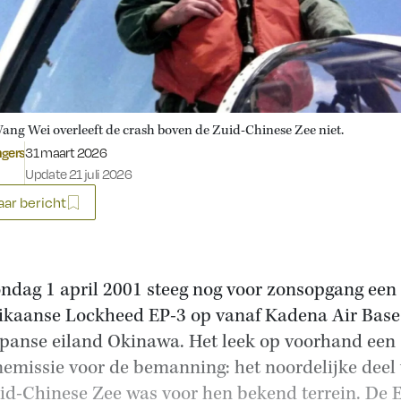
Wang Wei overleeft de crash boven de Zuid-Chinese Zee niet.
Gepubliceerd op:
ngers
31 maart 2026
Update 21 juli 2026
ar bericht
ndag 1 april 2001 steeg nog voor zonsopgang een
kaanse Lockheed EP-3 op vanaf Kadena Air Base
apanse eiland Okinawa. Het leek op voorhand een
nemissie voor de bemanning: het noordelijke deel
id-Chinese Zee was voor hen bekend terrein. De 