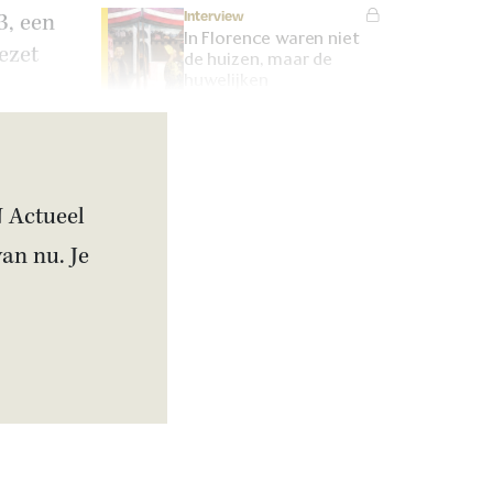
Interview
3, een
In Florence waren niet
ezet
de huizen, maar de
huwelijken
onbetaalbaar
Interview
Nieuwbouwwijken op
Romeinse ruïnes: hoe
kunnen we erfgoed
N Actueel
bewaren?
van nu. Je
Artikel
Is Bulgarije pro-
Russisch? Deze premier
wilde van zijn land de
zestiende Sovjet-staat
maken