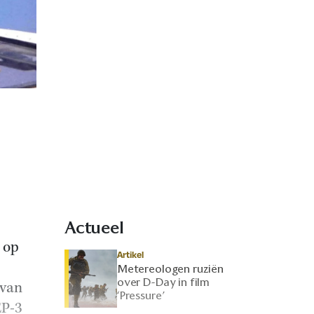
Actueel
 op
Artikel
Metereologen ruziën
over D-Day in film
 van
‘Pressure’
EP-3