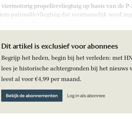
n viermotorig propellervliegtuig op basis van de P-
iem patrouillevliegtuig dat voornamelijk werd ing
onderzeebootbestrijding.
Dit artikel is exclusief voor abonnees
Begrijp het heden, begin bij het verleden: met H
lees je historische achtergronden bij het nieuws 
leest al voor €4,99 per maand.
Bekijk de abonnementen
Log in als abonnee