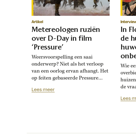
Artikel
Intervie
Metereologen ruziën
In F
over D-Day in film
de h
‘Pressure’
huwe
onbe
Weersvoorspelling een saai
onderwerp? Niet als het verloop
Wie ee
van een oorlog ervan afhangt. Het
overbi
op feiten gebaseerde Pressure
huizen
toont de hoogoplopende ruzie
de vra
Lees meer
tussen geallieerde meteorologen
Renais
Lees m
over de verwachting voor D-Day.
ook la
Bedolven onder tegenstrijdige
doordat
adviezen moet opperbevelhebber
opdrev
Dwight Eisenhower beslissen over
‘bruids
de invasiedatum. Als D-Day een
histor
maand eerder was gepland,
‘Bruid