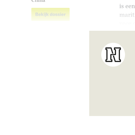
China
is ee
marit
Bekijk dossier
voor 