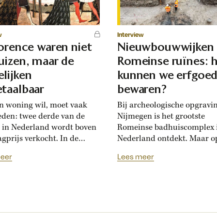
w
Interview
lorence waren niet
Nieuwbouwwijken
uizen, maar de
Romeinse ruïnes: 
lijken
kunnen we erfgoe
taalbaar
bewaren?
n woning wil, moet vaak
Bij archeologische opgravi
eden: twee derde van de
Nijmegen is het grootste
 in Nederland wordt boven
Romeinse badhuiscomplex 
agprijs verkocht. In de
Nederland ontdekt. Maar o
sance hadden Florentijnen
plek van de opgraving wor
eer
Lees meer
st van overbiedingsgekte:
binnenkort een nieuwe wo
 rijke families de prijs
gebouwd. Hoogleraar Moni
en, ontstond er
van den Dries legt uit hoe
schatsinflatie’, vertelt
archeologen en
icus Marlisa den Hartog.
projectontwikkelaars elkaa
sschatten werden een
kunnen helpen om Nederla