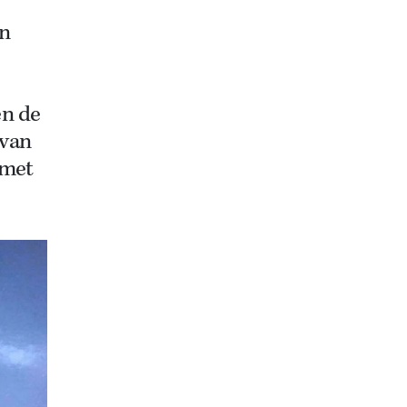
en
en de
 van
 met