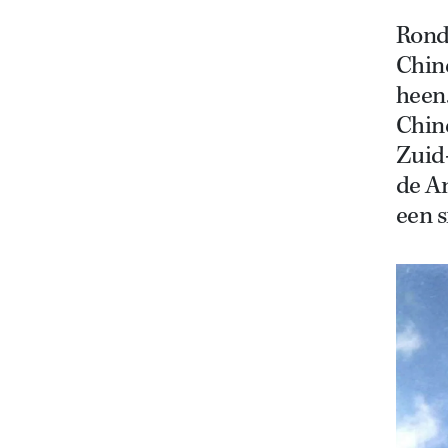
Rond
Chin
heen.
Chine
Zuid
de Am
een s