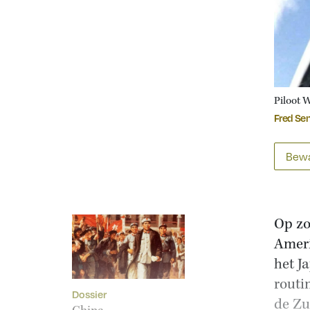
Piloot 
Fred Se
Bewa
Op zo
Ameri
het J
routi
Dossier
de Zu