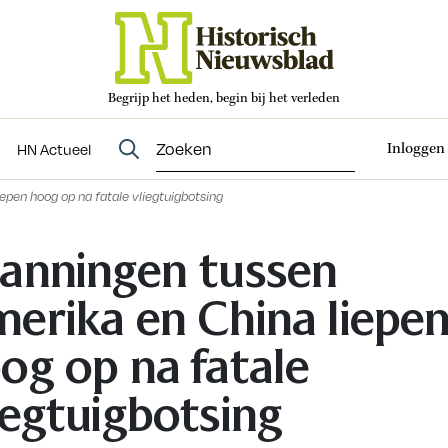
Begrijp het heden, begin bij het verleden
Abonneren
t
Evenementen
HN Actueel
Inloggen
HN Actueel
pen hoog op na fatale vliegtuigbotsing
anningen tussen
erika en China liepe
og op na fatale
iegtuigbotsing