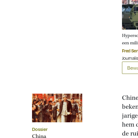
Hyperso
een mil
Fred Se
Journali
Bewa
Chine
beken
jarig
hem d
Dossier
de ru
China