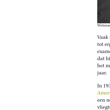
Wetensc
Vaak 
tot e
exame
dat h
het m
jaar.
In 19
Amer
een n
vlieg