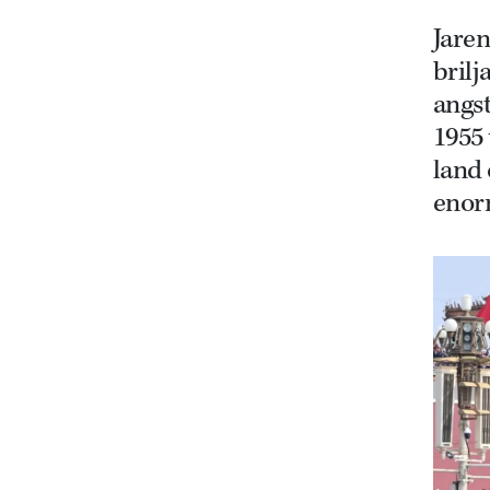
Jaren
bril
angs
1955
land 
enor