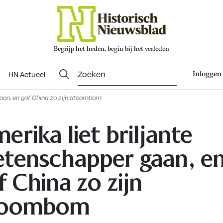
Begrijp het heden, begin bij het verleden
Abonneren
t
Evenementen
HN Actueel
Inloggen
HN Actueel
gaan, en gaf China zo zijn atoombom
erika liet briljante
tenschapper gaan, e
f China zo zijn
toombom