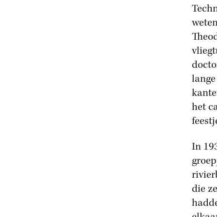
Techn
weten
Theod
vlieg
docto
lange
kante
het c
feest
In 19
groep
rivie
die z
hadde