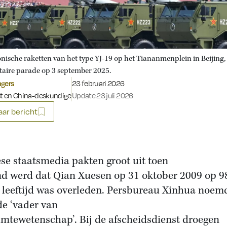
nische raketten van het type YJ-19 op het Tiananmenplein in Beijing, 
itaire parade op 3 september 2025.
Gepubliceerd op:
ngers
23 februari 2026
st en China-deskundige
Update 23 juli 2026
ar bericht
se staatsmedia pakten groot uit toen
d werd dat Qian Xuesen op 31 oktober 2009 op 9
e leeftijd was overleden. Persbureau Xinhua noem
e ‘vader van
imtewetenschap’. Bij de afscheidsdienst droegen