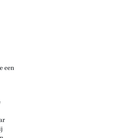
oe een
e
ar
ij