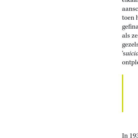
elkaa
aansc
toen 
gefin
als z
gezel
‘s
uici
ontpl
In 19