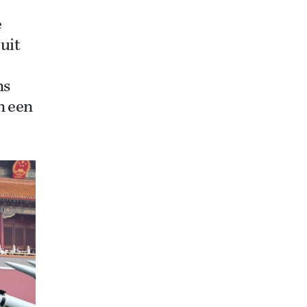
e
uit
ns
n een