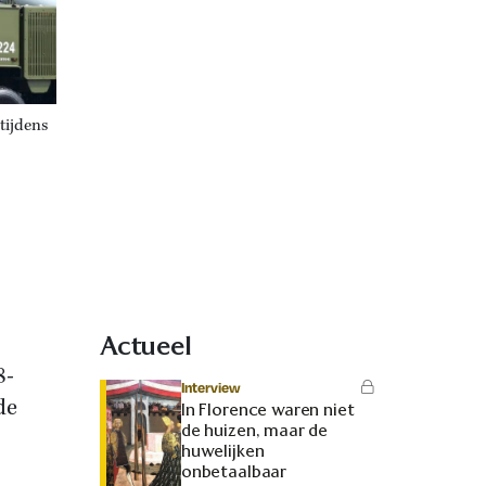
tijdens
Actueel
8-
Interview
de
In Florence waren niet
de huizen, maar de
huwelijken
onbetaalbaar