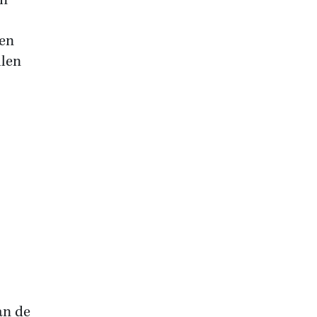
en
 en
llen
an de