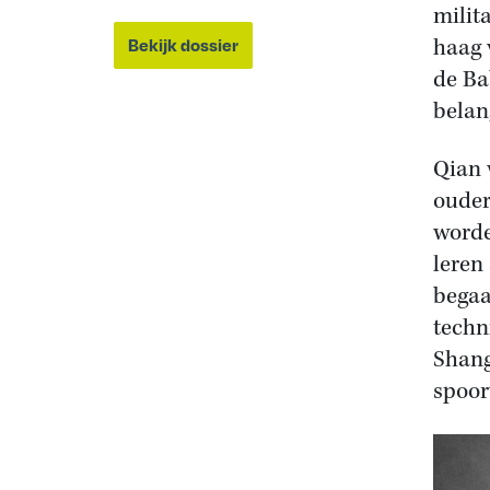
milit
haag 
Bekijk dossier
de Ba
belan
Qian 
ouder
worde
leren
begaa
techn
Shang
spoo