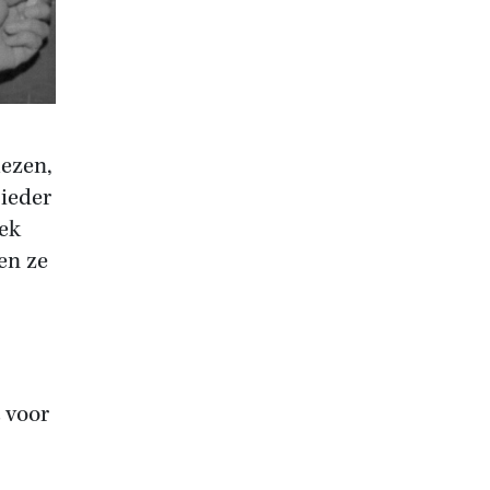
lezen,
 ieder
eek
en ze
 voor