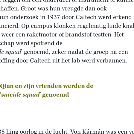
r leggen om een onderdeel of instrument te kunn
haffen. Groot was hun vreugde dan ook
hun onderzoek in 1937 door Caltech werd erkend
ancierd. Op campus klonken regelmatig luide kna
e weer een raketmotor of brandstof testten. Het
schap werd spottend de
de squad
’ genoemd, zeker nadat de groep na een
offing door Caltech uit het lab werd verbannen.
Qian en zijn vrienden werden de
‘s
uicide squad
’ genoemd
38 hing oorlog in de lucht. Von Kármán was een v