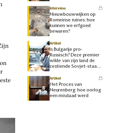
n
Interview
Nieuwbouwwijken op
Romeinse ruïnes: hoe
kunnen we erfgoed
bewaren?
Artikel
ijn
Is Bulgarije pro-
Russisch? Deze premier
wilde van zijn land de
kon
zestiende Sovjet-staat
or
maken
Artikel
este
Het Proces van
Neurenberg: hoe oorlog
een misdaad werd