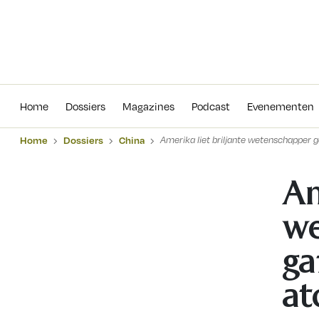
Home
Dossiers
Magazines
Podcas
Home
Dossiers
Magazines
Podcast
Evenementen
Home
Dossiers
China
Amerika liet briljante wetenschapper 
Am
we
ga
a