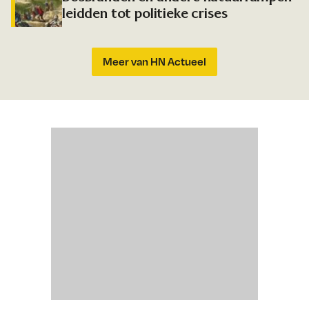
leidden tot politieke crises
Meer van HN Actueel