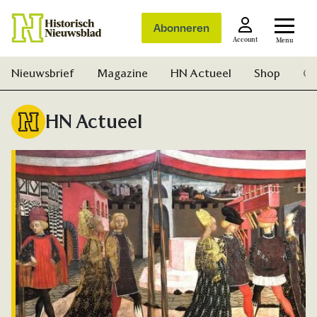
Abonneren
Account
Menu
Nieuwsbrief
Magazine
HN Actueel
Shop
Ge
HN Actueel
Zoek