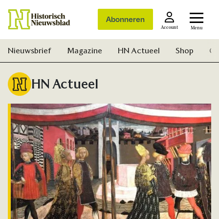
Abonneren
Account
Menu
Nieuwsbrief
Magazine
HN Actueel
Shop
Ge
HN Actueel
Zoek