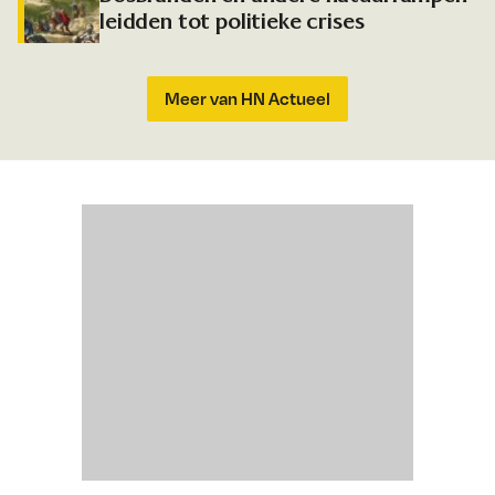
leidden tot politieke crises
Meer van HN Actueel