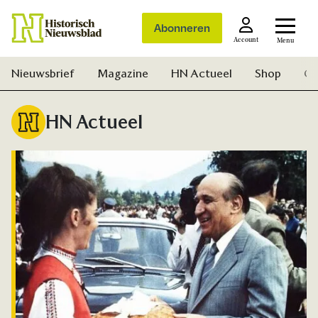
Abonneren
Account
Menu
Nieuwsbrief
Magazine
HN Actueel
Shop
Ge
HN Actueel
Zoek