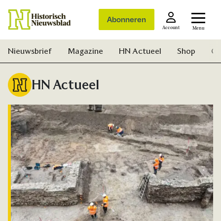
Abonneren
Account
Menu
Nieuwsbrief
Magazine
HN Actueel
Shop
Ge
HN Actueel
Zoek