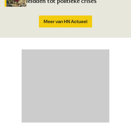
leidden tot politieke crises
Meer van HN Actueel