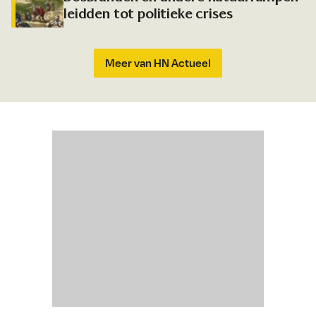
leidden tot politieke crises
Meer van HN Actueel