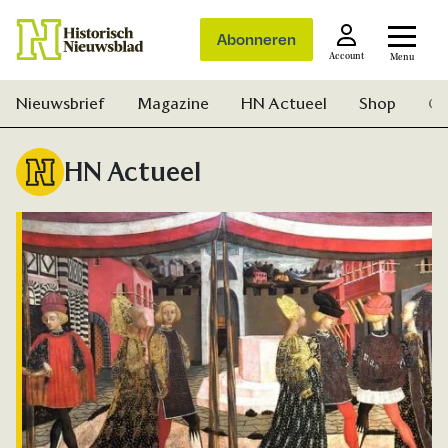
Abonneren
Account
Menu
Nieuwsbrief
Magazine
HN Actueel
Shop
Ge
HN Actueel
Zoek