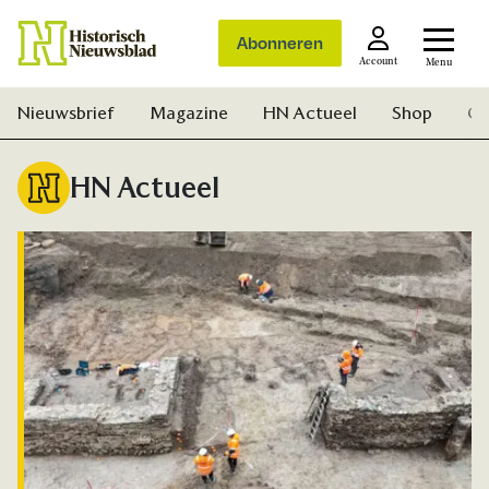
Abonneren
Account
Menu
Nieuwsbrief
Magazine
HN Actueel
Shop
Ge
HN Actueel
Zoek