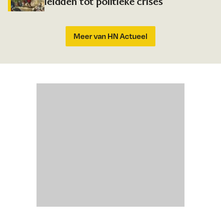
leidden tot politieke crises
Meer van HN Actueel