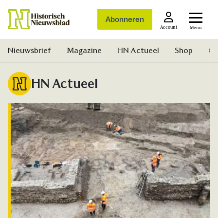
Abonneren
Account
Menu
Nieuwsbrief
Magazine
HN Actueel
Shop
Ge
HN Actueel
Zoek