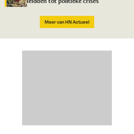
leidden tot politieke crises
Meer van HN Actueel