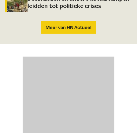
leidden tot politieke crises
Meer van HN Actueel