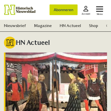
Abonneren
Account
Menu
Nieuwsbrief
Magazine
HN Actueel
Shop
Ge
HN Actueel
Zoek