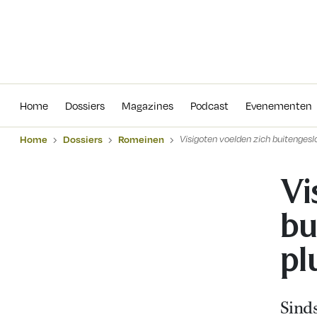
Home
Dossiers
Magazines
Podcas
Home
Dossiers
Magazines
Podcast
Evenementen
Home
Dossiers
Romeinen
Visigoten voelden zich buitenges
Vi
bu
pl
Sind