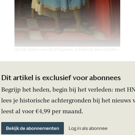
Alarik, leider van de Visigoten. Schilderij door Carlos
Maria Esquivel, 1856. Bron: Bridgeman Images.
Dit artikel is exclusief voor abonnees
Begrijp het heden, begin bij het verleden: met H
lees je historische achtergronden bij het nieuws 
leest al voor €4,99 per maand.
Bekijk de abonnementen
Log in als abonnee