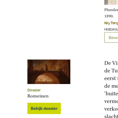
Plunder
1890.
Key Teng
Historicu
Bewa
De Vi
de Tu
eerst
de me
Dossier
‘buit
Romeinen
vermo
verko
Bekijk dossier
slach