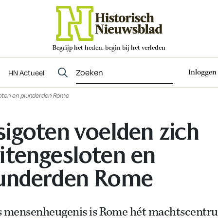
Begrijp het heden, begin bij het verleden
Abonneren
t
Evenementen
HN Actueel
Inloggen
HN Actueel
loten en plunderden Rome
sigoten voelden zich
itengesloten en
underden Rome
s mensenheugenis is Rome hét machtscentr