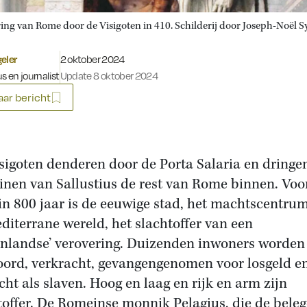
ing van Rome door de Visigoten in 410. Schilderij door Joseph-Noël Sy
Gepubliceerd op:
eler
2 oktober 2024
s en journalist
Update 8 oktober 2024
ar bericht
sigoten denderen door de Porta Salaria en dringen
inen van Sallustius de rest van Rome binnen. Voo
 in 800 jaar is de eeuwige stad, het machtscentru
diterrane wereld, het slachtoffer van een
enlandse’ verovering. Duizenden inwoners worden
ord, verkracht, gevangengenomen voor losgeld e
cht als slaven. Hoog en laag en rijk en arm zijn
toffer. De Romeinse monnik Pelagius, die de beleg