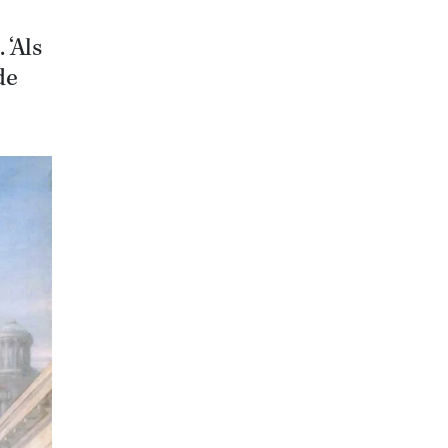
 ‘Als
de