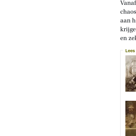
Vanaf
chaos
aan h
krijg
en ze
Lees