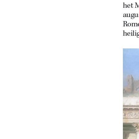
het M
augus
Rome 
heili