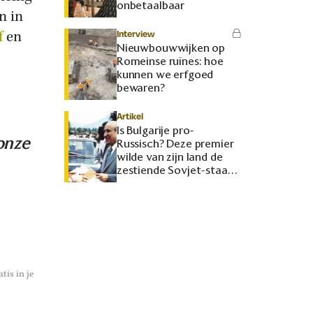
onbetaalbaar
n in
f
en
Interview
Nieuwbouwwijken op
Romeinse ruïnes: hoe
kunnen we erfgoed
bewaren?
Artikel
Is Bulgarije pro-
onze
Russisch? Deze premier
wilde van zijn land de
zestiende Sovjet-staat
maken
tis in je