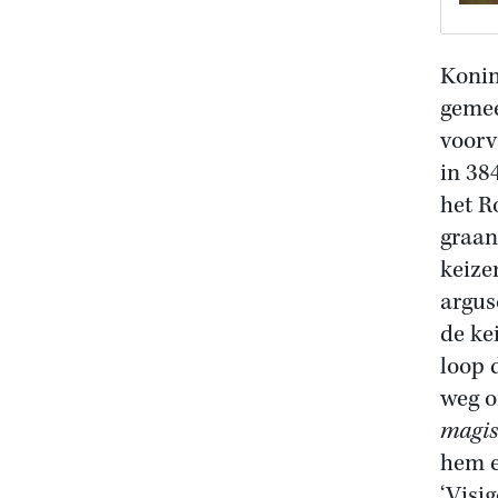
Konin
gemee
voorv
in 38
het R
graan
keize
argus
de ke
loop d
weg o
magis
hem e
‘Visig