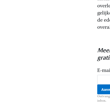
overle
gelij
de ed
overa
Meer
grat
E-mai
Ontvang 
inbox.