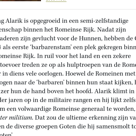
g Alarik is opgegroeid in een semi-zelfstandige
nschap binnen het Romeinse Rijk. Nadat zijn
aderen zijn gevlucht voor de Hunnen, hebben de
4 als eerste ‘barbarenstam’ een plek gekregen bin
omeinse Rijk. In ruil voor het land en een zekere
toevoer treden ze op als hulptroepen van de Rom
r in diens vele oorlogen. Hoewel de Romeinen met
ogen naar de ‘barbaren’ binnen hun staat kijken,
izer hun de hand boven het hoofd. Alarik klimt in
er jaren op in de militaire rangen en hij lijkt zelf
m een volwaardige Romeinse generaal te worden,
ter militium
. Dat zou de ultieme erkenning zijn v
n de diverse groepen Goten die hij samensmolt to
oten’.