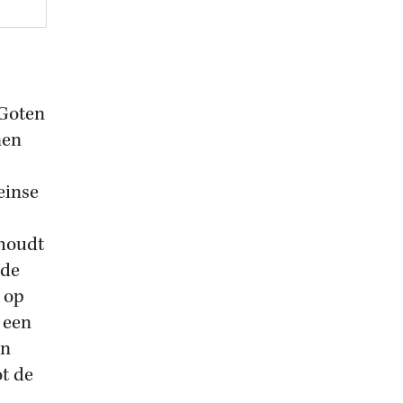
 Goten
nen
einse
 houdt
 de
s op
 een
an
t de