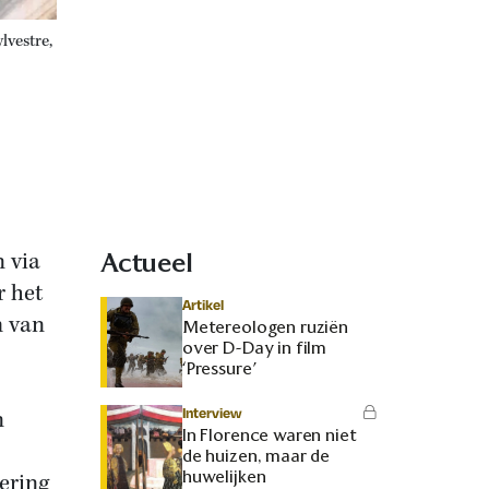
lvestre,
 via
Actueel
r het
Artikel
m van
Metereologen ruziën
over D-Day in film
‘Pressure’
Interview
n
In Florence waren niet
de huizen, maar de
huwelijken
ering