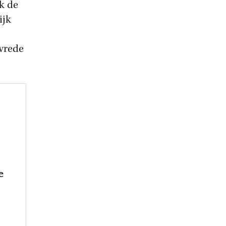
k de
ijk
 vrede
e