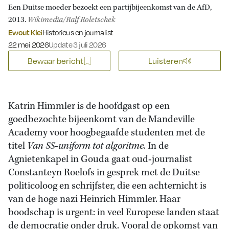
Een Duitse moeder bezoekt een partijbijeenkomst van de AfD,
2013.
Wikimedia/Ralf Roletschek
Ewout Klei
Historicus en journalist
Gepubliceerd op:
22 mei 2026
Update 3 juli 2026
Bewaar bericht
Luisteren
Katrin Himmler is de hoofdgast op een
goedbezochte bijeenkomt van de Mandeville
Academy voor hoogbegaafde studenten met de
titel
Van SS‑uniform tot algoritme
. In de
Agnietenkapel in Gouda gaat oud‑journalist
Constanteyn Roelofs in gesprek met de Duitse
politicoloog en schrijfster, die een achternicht is
van de hoge nazi Heinrich Himmler. Haar
boodschap is urgent: in veel Europese landen staat
de democratie onder druk. Vooral de opkomst van