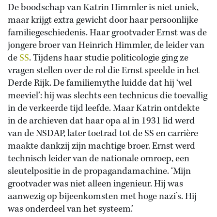
De boodschap van Katrin Himmler is niet uniek,
maar krijgt extra gewicht door haar persoonlijke
familiegeschiedenis. Haar grootvader Ernst was de
jongere broer van Heinrich Himmler, de leider van
de
SS
. Tijdens haar studie politicologie ging ze
vragen stellen over de rol die Ernst speelde in het
Derde Rijk. De familiemythe luidde dat hij ‘wel
meeviel’: hij was slechts een technicus die toevallig
in de verkeerde tijd leefde. Maar Katrin ontdekte
in de archieven dat haar opa al in 1931 lid werd
van de NSDAP, later toetrad tot de SS en carrière
maakte dankzij zijn machtige broer. Ernst werd
technisch leider van de nationale omroep, een
sleutelpositie in de propagandamachine. ‘Mijn
grootvader was niet alleen ingenieur. Hij was
aanwezig op bijeenkomsten met hoge nazi’s. Hij
was onderdeel van het systeem.’