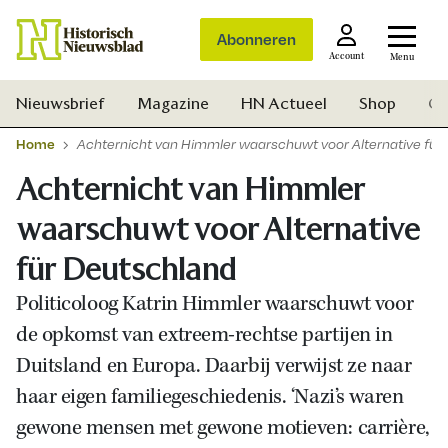
Abonneren
Account
Menu
Nieuwsbrief
Magazine
HN Actueel
Shop
Ge
Home
Achternicht van Himmler waarschuwt voor Alternative für
Achternicht van Himmler
waarschuwt voor Alternative
für Deutschland
Politicoloog Katrin Himmler waarschuwt voor
de opkomst van extreem-rechtse partijen in
Duitsland en Europa. Daarbij verwijst ze naar
haar eigen familiegeschiedenis. ‘Nazi’s waren
gewone mensen met gewone motieven: carrière,
Zoek