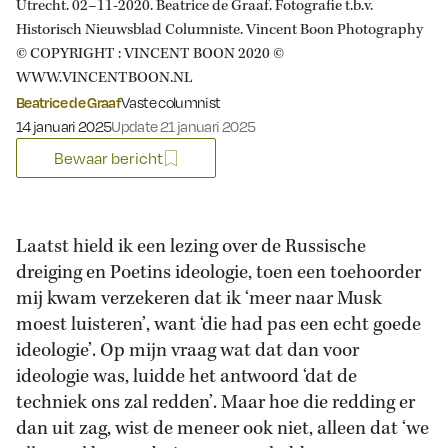
Utrecht. 02–11-2020. Beatrice de Graaf. Fotografie t.b.v.
Historisch Nieuwsblad Columniste. Vincent Boon Photography
© COPYRIGHT : VINCENT BOON 2020 ©
WWW.VINCENTBOON.NL
Beatrice de Graaf
Vaste columnist
Gepubliceerd op:
14 januari 2025
Update 21 januari 2025
Bewaar bericht
Laatst hield ik een lezing over de Russische
dreiging en Poetins ideologie, toen een toehoorder
mij kwam verzekeren dat ik ‘meer naar Musk
moest luisteren’, want ‘die had pas een echt goede
ideologie’. Op mijn vraag wat dat dan voor
ideologie was, luidde het antwoord ‘dat de
techniek ons zal redden’. Maar hoe die redding er
dan uit zag, wist de meneer ook niet, alleen dat ‘we