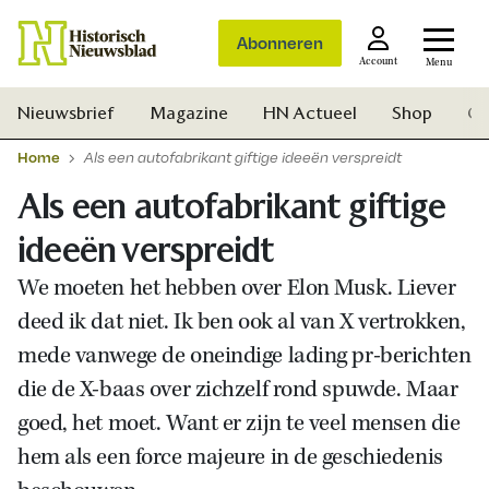
Abonneren
Account
Menu
Nieuwsbrief
Magazine
HN Actueel
Shop
Ge
Home
Als een autofabrikant giftige ideeën verspreidt
Als een autofabrikant giftige
ideeën verspreidt
We moeten het hebben over Elon Musk. Liever
deed ik dat niet. Ik ben ook al van X vertrokken,
mede vanwege de oneindige lading pr-berichten
die de X-baas over zichzelf rond spuwde. Maar
goed, het moet. Want er zijn te veel mensen die
hem als een force majeure in de geschiedenis
Zoek