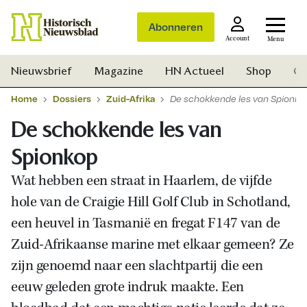
Abonneren
Account
Menu
Nieuwsbrief
Magazine
HN Actueel
Shop
Ge
Home
Dossiers
Zuid-Afrika
De schokkende les van Spionko
De schokkende les van
Spionkop
Wat hebben een straat in Haarlem, de vijfde
hole van de Craigie Hill Golf Club in Schotland,
een heuvel in Tasmanië en fregat F147 van de
Zuid-Afrikaanse marine met elkaar gemeen? Ze
zijn genoemd naar een slachtpartij die een
eeuw geleden grote indruk maakte. Een
Zoek