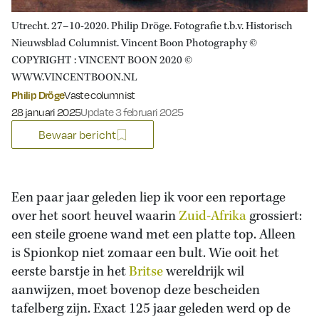
Utrecht. 27–10-2020. Philip Dröge. Fotografie t.b.v. Historisch
Nieuwsblad Columnist. Vincent Boon Photography ©
COPYRIGHT : VINCENT BOON 2020 ©
WWW.VINCENTBOON.NL
Philip Dröge
Vaste columnist
Gepubliceerd op:
28 januari 2025
Update 3 februari 2025
Bewaar bericht
Een paar jaar geleden liep ik voor een reportage
over het soort heuvel waarin
Zuid-Afrika
grossiert:
een steile groene wand met een platte top. Alleen
is Spionkop niet zomaar een bult. Wie ooit het
eerste barstje in het
Britse
wereldrijk wil
aanwijzen, moet bovenop deze bescheiden
tafelberg zijn. Exact 125 jaar geleden werd op de