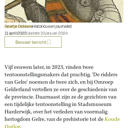
Geertje Dekkers
Historicus en journalist
Gepubliceerd op:
11 april 2023
Update 19 januari 2024
Bewaar bericht
Vijf eeuwen later, in 2023, vinden twee
tentoonstellingsmakers dat prachtig. ‘De ridders
van Gelre’ noemen de twee zich, en bij Omroep
Gelderland vertellen ze over de geschiedenis van
de provincie. Daarnaast zijn ze de gezichten van
een tijdelijke tentoonstelling in Stadsmuseum
Harderwijk, over het verleden van voormalig
hertogdom Gelre, van de prehistorie tot de
Koude
Oorlog
.