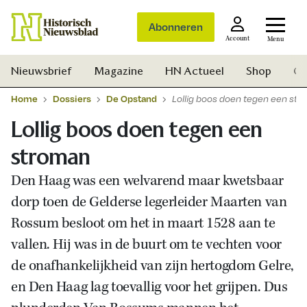
Abonneren
Account
Menu
Nieuwsbrief
Magazine
HN Actueel
Shop
Ge
Home
Dossiers
De Opstand
Lollig boos doen tegen een st
Lollig boos doen tegen een
stroman
Den Haag was een welvarend maar kwetsbaar
dorp toen de Gelderse legerleider Maarten van
Rossum besloot om het in maart 1528 aan te
vallen. Hij was in de buurt om te vechten voor
de onafhankelijkheid van zijn hertogdom Gelre,
en Den Haag lag toevallig voor het grijpen. Dus
Zoek