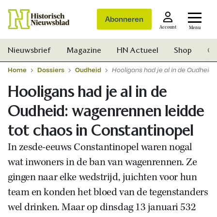
Abonneren
Account
Menu
Nieuwsbrief
Magazine
HN Actueel
Shop
Ge
Home
Dossiers
Oudheid
Hooligans had je al in de Oudheid
Hooligans had je al in de
Oudheid: wagenrennen leidde
tot chaos in Constantinopel
In zesde-eeuws Constantinopel waren nogal
wat inwoners in de ban van wagenrennen. Ze
gingen naar elke wedstrijd, juichten voor hun
team en konden het bloed van de tegenstanders
wel drinken. Maar op dinsdag 13 januari 532
Zoek