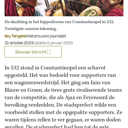
De slachting in het hippodroom van Constantinopel in 532.
Twintigste-eeuwse tekening.
Key Tengeler
Historicus en journalist
Gepubliceerd op:
31 oktober 2023
Update 5 januari 2026
Bewaar bericht
In 532 stond in Constantinopel een schavot
opgesteld. Het was bedoeld voor supporters van
een wagenrenwedstrijd. Het ging om fans van
Blauw en Groen, de twee grote rivaliserende teams
van de competitie, die als Ajax en Feyenoord de
bevolking verdeelden. De stadsprefect wilde een
voorbeeld stellen met de opgepakte supporters. Ze
waren tijdens rellen te ver gegaan, er waren doden
gevallen. De stadsprefect had hen tot de galg