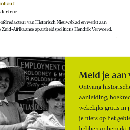
omhout
dacteur
ofdredacteur van Historisch Nieuwsblad en werkt aan
de Zuid-Afrikaanse apartheidspoliticus Hendrik Verwoerd.
Meld je aan
Ontvang historische
aanleiding, boekre
wekelijks gratis in
je niets op het geb
hebben onbeperkt to