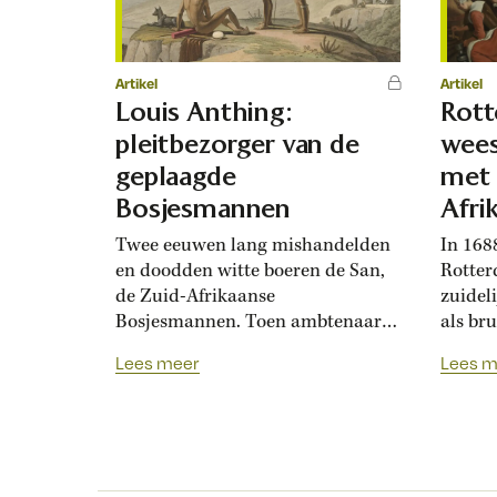
Artikel
Artikel
Louis Anthing:
Rot
pleitbezorger van de
wees
geplaagde
met 
Bosjesmannen
Afri
Twee eeuwen lang mishandelden
In 168
en doodden witte boeren de San,
Rotter
de Zuid-Afrikaanse
zuidel
Bosjesmannen. Toen ambtenaar
als br
Louis Anthing in 1863 voor hen
naar v
Lees meer
Lees m
opkwam, werd hij in koloniale
wachtt
kringen weggehoond als een
wisten
pathetische romanticus en
nieuwe
inboorlingenvriendje. Zuid-Afrika
schopp
heeft twaalf officiële talen:
nodig!