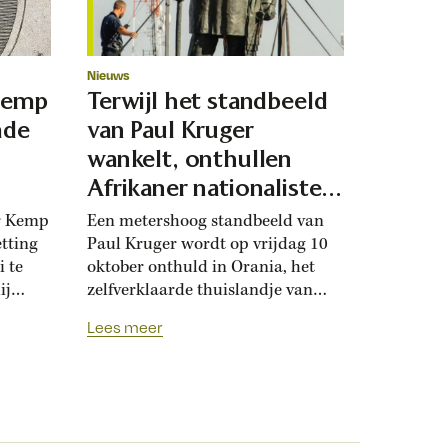
Nieuws
Kemp
Terwijl het standbeeld
mde
van Paul Kruger
wankelt, onthullen
Afrikaner nationalisten
een kopie
r Kemp
Een metershoog standbeeld van
etting
Paul Kruger wordt op vrijdag 10
 te
oktober onthuld in Orania, het
ij
zelfverklaarde thuislandje van
een
witte Afrikaners in Zuid-Afrika.
Lees meer
hillen
Het gaat om een exacte kopie van
iten
een beeld dat in het stadscentrum
nis kun
van Pretoria staat, maar dat
volgens sommige politici en
held
activisten moet verdwijnen. Dit