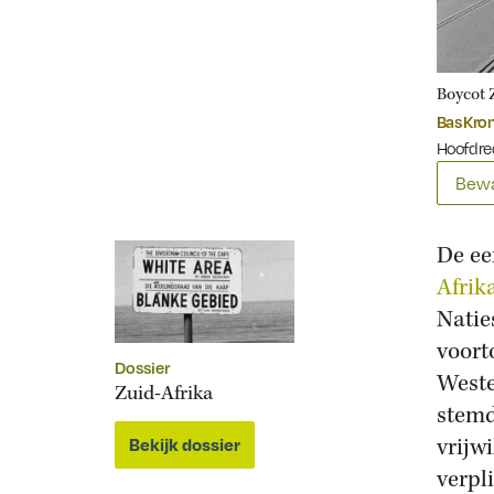
Boycot 
Bas Kr
Hoofdre
Bewa
De ee
Afrik
Natie
voort
Dossier
Weste
Zuid-Afrika
stemd
vrijw
Bekijk dossier
verpl