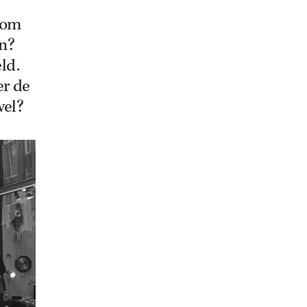
n om
en?
ld.
er de
wel?