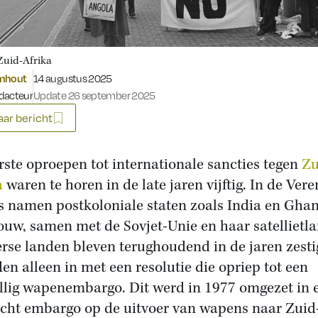
Zuid-Afrika
Gepubliceerd op:
omhout
14 augustus 2025
dacteur
Update 26 september 2025
ar bericht
rste oproepen tot internationale sancties tegen
Zu
a
waren te horen in de late jaren vijftig. In de Ver
s namen postkoloniale staten zoals India en Ghan
ouw, samen met de Sovjet-Unie en haar satellietl
rse landen bleven terughoudend in de jaren zesti
en alleen in met een resolutie die opriep tot een
illig wapenembargo. Dit werd in 1977 omgezet in 
icht embargo op de uitvoer van wapens naar Zuid