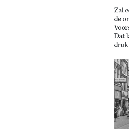
Zal e
de o
Voor
Dat 
druk 