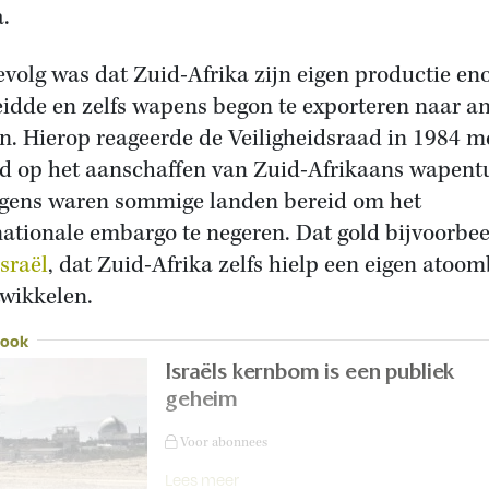
a.
evolg was dat Zuid-Afrika zijn eigen productie e
eidde en zelfs wapens begon te exporteren naar a
n. Hierop reageerde de Veiligheidsraad in 1984 m
d op het aanschaffen van Zuid-Afrikaans wapentu
gens waren sommige landen bereid om het
nationale embargo te negeren. Dat gold bijvoorbe
Israël
, dat Zuid-Afrika zelfs hielp een eigen ato
twikkelen.
 ook
Israëls kernbom is een publiek
geheim
Voor abonnees
Lees meer