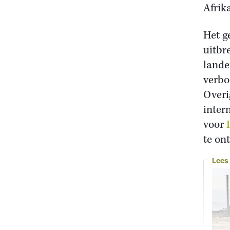
Afrik
Het g
uitbr
lande
verbo
Overi
inter
voor
te on
Lees