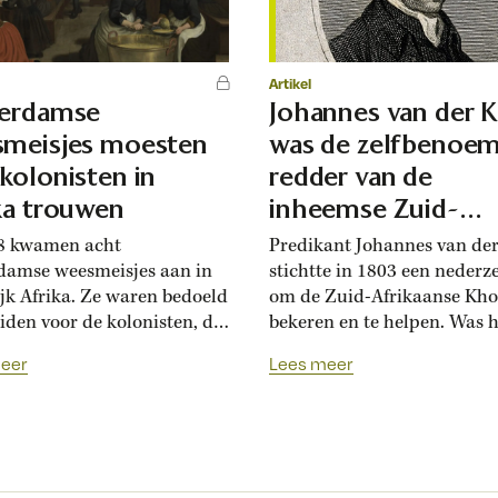
Artikel
terdamse
Johannes van der 
meisjes moesten
was de zelfbenoe
kolonisten in
redder van de
ka trouwen
inheemse Zuid-
Afrikanen
8 kwamen acht
Predikant Johannes van de
damse weesmeisjes aan in
stichtte in 1803 een nederz
ijk Afrika. Ze waren bedoeld
om de Zuid-Afrikaanse Khoi
uiden voor de kolonisten, die
bekeren en te helpen. Was h
rouwen snakten. De meisjes
daarmee een weldoener of 
eer
Lees meer
e een zwaar leven, al
kolonisator? Daarover versc
 sommigen het in de
de meningen nog steeds. Fe
 samenleving ver te
zijn feiten, maar geschiede
en. ‘We hebben vrouwen
je boetseren indachtig de
’ schreef Jan van Riebeeck
tijdsgeest. Wie vroeger als 