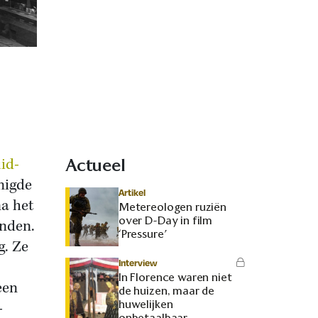
id-
Actueel
enigde
Artikel
a het
Metereologen ruziën
over D-Day in film
anden.
‘Pressure’
g. Ze
Interview
In Florence waren niet
een
de huizen, maar de
huwelijken
-
onbetaalbaar