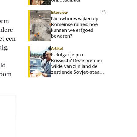
Interview
Nieuwbouwwijken op
norm
Romeinse ruïnes: hoe
ndere
kunnen we erfgoed
bewaren?
et een
ig.
Artikel
Is Bulgarije pro-
Russisch? Deze premier
eld
wilde van zijn land de
zestiende Sovjet-staat
ombom
maken