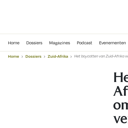
Home
Dossiers
Magazines
Podcas
Home
Dossiers
Magazines
Podcast
Evenementen
Home
Dossiers
Zuid-Afrika
Het boycotten van Zuid-Afrika w
He
Af
om
ve