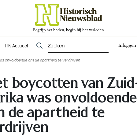
Begrijp het heden, begin bij het verleden
Abonneren
t
Evenementen
HN Actueel
Inloggen
HN Actueel
as onvoldoende om de apartheid te verdrijven
t boycotten van Zuid
rika was onvoldoende
 de apartheid te
rdrijven