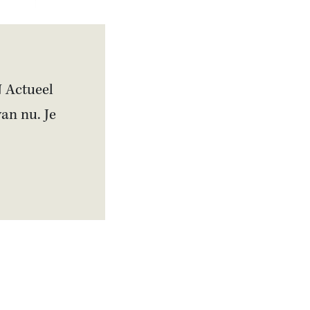
N Actueel
van nu. Je