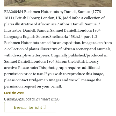
BL3265484 Bushmen Hottentots by Daniell, Samuel (1775-
1811); British Library, London, UK; (add.info.: A collection of
plates illustrative of African sce Author: Daniell, Samuel /
Illustrator: Daniell, Samuel Samuel Daniell: London; 1804
Language: English Source/Shelfmark: 458.h.14 part 1, 2
Bushmen Hottentots armed for an expedition. Image taken from
A collection of plates illustrative of African scenery and animals,
with descriptive letterpress. Originally published/produced in
Samuel Daniell: London; 1804.); From the British Library
archive. Please note: This photograph requires additional
permission prior to use. If you wish to reproduce this image,
please contact Bridgeman Images and we will manage the
permission request on your behalf.
Fred de Vries
Gepubliceerd op:
8 april 2026
Update 24 maart 2026
Bewaar bericht