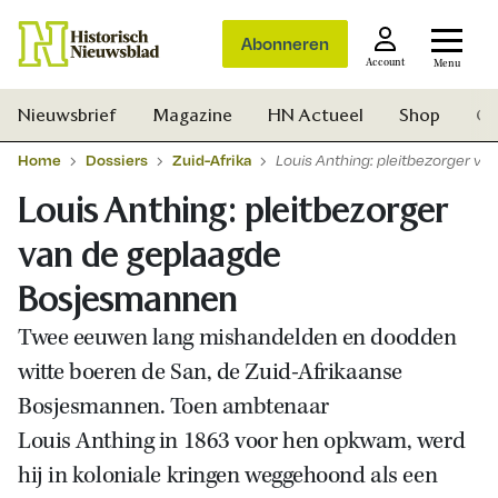
Abonneren
Account
Menu
Nieuwsbrief
Magazine
HN Actueel
Shop
Ge
Home
Dossiers
Zuid-Afrika
Louis Anthing: pleitbezorger 
Louis Anthing: pleitbezorger
van de geplaagde
Bosjesmannen
Twee eeuwen lang mishandelden en doodden
witte boeren de San, de Zuid-Afrikaanse
Bosjesmannen. Toen ambtenaar
Louis Anthing in 1863 voor hen opkwam, werd
hij in koloniale kringen weggehoond als een
Zoek