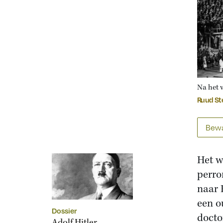
Na het 
Ruud St
Bewa
Het w
perro
naar 
een o
Dossier
docto
Adolf Hitler