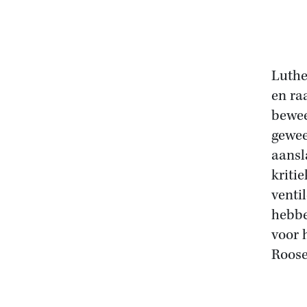
Luthe
en ra
bewee
gewee
aansl
kriti
venti
hebbe
voor 
Roose