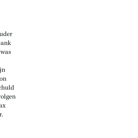
ouder
tbank
 was
jn
kon
chuld
volgen
ax
r.