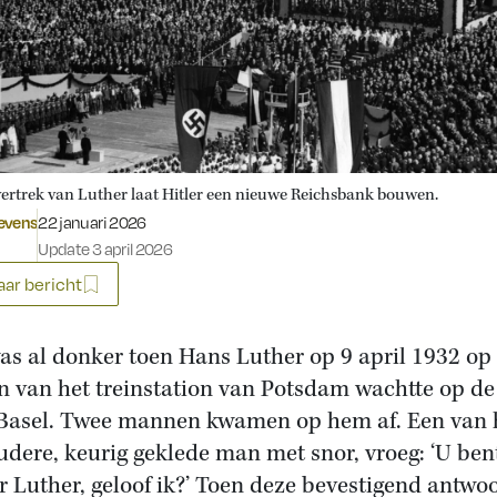
vertrek van Luther laat Hitler een nieuwe Reichsbank bouwen.
Gepubliceerd op:
evens
22 januari 2026
Update 3 april 2026
ar bericht
as al donker toen Hans Luther op 9 april 1932 op
n van het treinstation van Potsdam wachtte op de 
Basel. Twee mannen kwamen op hem af. Een van 
udere, keurig geklede man met snor, vroeg: ‘U ben
r Luther, geloof ik?’ Toen deze bevestigend antwo