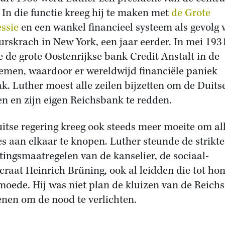
 In die functie kreeg hij te maken met
de Grote
ssie
en een wankel financieel systeem als gevolg 
urskrach in New York, een jaar eerder. In mei 193
e de grote Oostenrijkse bank Credit Anstalt in de
emen, waardoor er wereldwijd financiële paniek
ak. Luther moest alle zeilen bijzetten om de Duits
n en zijn eigen Reichsbank te redden.
itse regering kreeg ook steeds meer moeite om al
es aan elkaar te knopen. Luther steunde de strikte
tingsmaatregelen van de kanselier, de sociaal-
raat Heinrich Brüning, ook al leidden die tot ho
moede. Hij was niet plan de kluizen van de Reich
enen om de nood te verlichten.