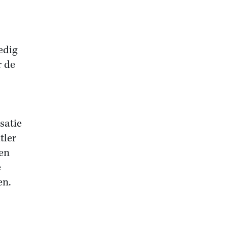
edig
r de
satie
tler
den
e
en.