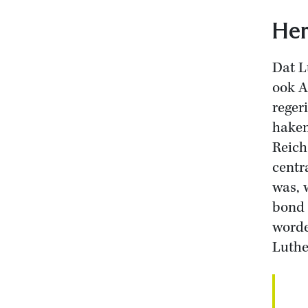
Her
Dat L
ook A
reger
haken
Reich
centr
was, 
bond 
worde
Luthe