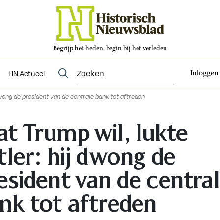
Begrijp het heden, begin bij het verleden
Abonneren
t
Evenementen
HN Actueel
Inloggen
HN Actueel
dwong de president van de centrale bank tot aftreden
t Trump wil, lukte
tler: hij dwong de
esident van de centra
nk tot aftreden