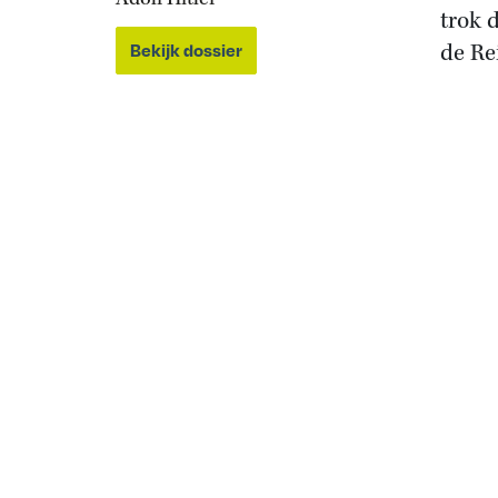
trok 
de Re
Bekijk dossier