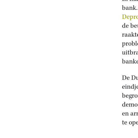
bank.
Depre
de be
raakt
probl
uitbr
banke
De Du
eindj
begro
democ
en ar
te op