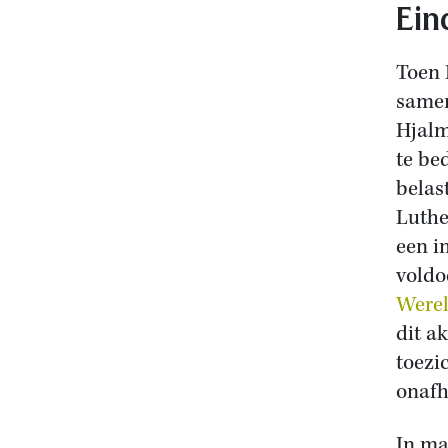
Ein
Toen 
samen
Hjalm
te be
belas
Luthe
een i
voldo
Werel
dit a
toezi
onafh
In ma