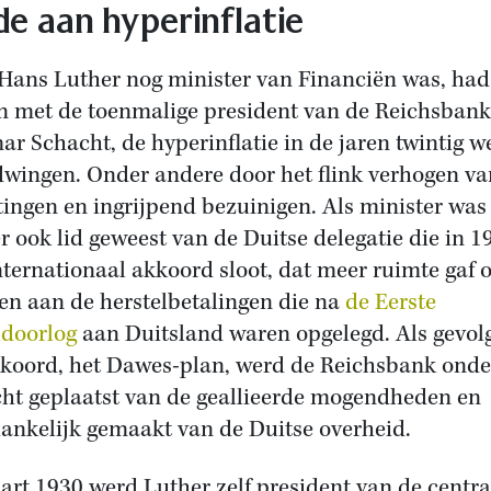
de aan hyperinflatie
Hans Luther nog minister van Financiën was, had 
 met de toenmalige president van de Reichsbank
ar Schacht, de hyperinflatie in de jaren twintig w
dwingen. Onder andere door het flink verhogen va
tingen en ingrijpend bezuinigen. Als minister was
r ook lid geweest van de Duitse delegatie die in 1
nternationaal akkoord sloot, dat meer ruimte gaf 
en aan de herstelbetalingen die na
de Eerste
doorlog
aan Duitsland waren opgelegd. Als gevol
kkoord, het Dawes-plan, werd de Reichsbank onde
cht geplaatst van de geallieerde mogendheden en
ankelijk gemaakt van de Duitse overheid.
art 1930 werd Luther zelf president van de centra