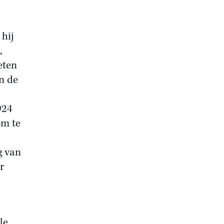
hij
,
eten
n de
924
om te
g van
r
le