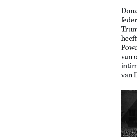
Dona
feder
Trum
heeft
Powe
van 
intim
van D