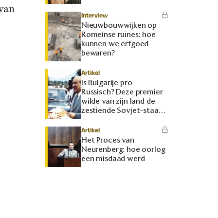
 van
Interview
Nieuwbouwwijken op
Romeinse ruïnes: hoe
kunnen we erfgoed
bewaren?
Artikel
Is Bulgarije pro-
Russisch? Deze premier
wilde van zijn land de
zestiende Sovjet-staat
maken
Artikel
Het Proces van
Neurenberg: hoe oorlog
een misdaad werd