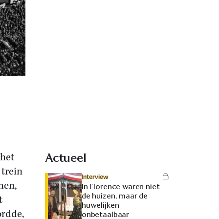
 het
Actueel
trein
Interview
hen,
In Florence waren niet
de huizen, maar de
t
huwelijken
ordde,
onbetaalbaar