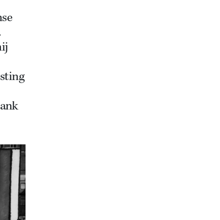
nse
.
ij
sting
bank