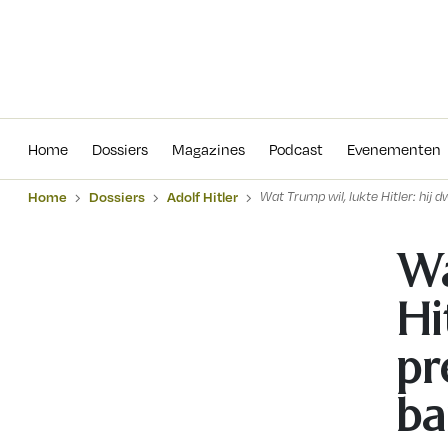
Home
Dossiers
Magazines
Podcas
Home
Dossiers
Magazines
Podcast
Evenementen
Home
Dossiers
Adolf Hitler
Wat Trump wil, lukte Hitler: hij 
Wa
Hi
pr
ba