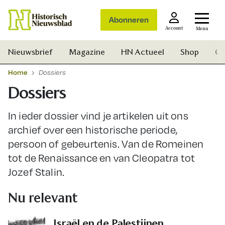
Abonneren
Account
Menu
Nieuwsbrief
Magazine
HN Actueel
Shop
Ge
Home
Dossiers
Dossiers
In ieder dossier vind je artikelen uit ons
archief over een historische periode,
persoon of gebeurtenis. Van de Romeinen
tot de Renaissance en van Cleopatra tot
Jozef Stalin.
Nu relevant
Zoek
Israël en de Palestijnen