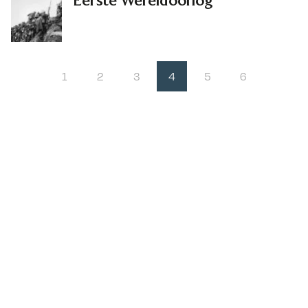
Eerste Wereldoorlog
1
2
3
4
5
6