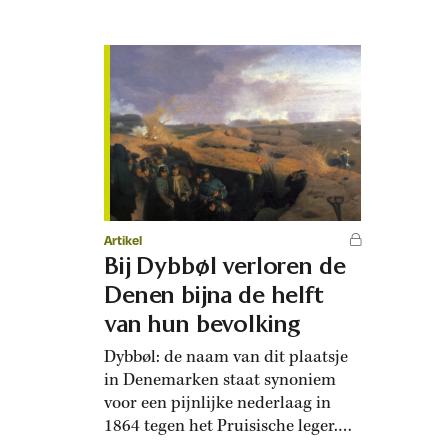
het verleden. Venezuela
beschuldigt Amerika van piraterij.
Heeft het een punt? De Lange:
‘Staatspiraterij is een tegenstrijdig
begrip, omdat piraten rovers op
zee zijn die handelen zonder
goedkeuring van een…
Artikel
Bij Dybbøl verloren de
Denen bijna de helft
van hun bevolking
Dybbøl: de naam van dit plaatsje
in Denemarken staat synoniem
voor een pijnlijke nederlaag in
1864 tegen het Pruisische leger.