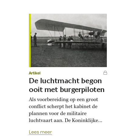
assonant; het rolt van de tong,
met die verleidelijk fricatieve tzzz
in het midden. Had hij…
Artikel
De luchtmacht begon
ooit met burgerpiloten
Als voorbereiding op een groot
conflict scherpt het kabinet de
plannen voor de militaire
luchtvaart aan. De Koninklijke
Luchtmacht begon in 1911, toen
Lees meer
er tijdens een oefening van het