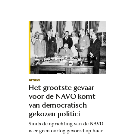
Nederlandse leger zes particuliere
vliegtuigen meededen. Hun inzet
bleek zo waardevol dat het
kabinet besloot ook zelf toestellen
aan te schaffen. In de nacht van
woensdag…
Artikel
Het grootste gevaar
voor de NAVO komt
van democratisch
gekozen politici
Sinds de oprichting van de NAVO
is er geen oorlog gevoerd op haar