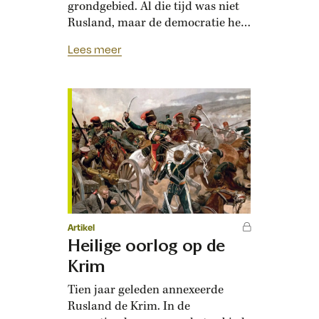
grondgebied. Al die tijd was niet
Rusland, maar de democratie het
grootste gevaar. Generaals
Lees meer
vreesden dat een democratisch
gekozen regering in een van de
lidstaten het tapijt onder de
alliantie vandaan zou trekken.
Een week lang stond het militaire
hoofdkwartier van de…
Artikel
Heilige oorlog op de
Krim
Tien jaar geleden annexeerde
Rusland de Krim. In de