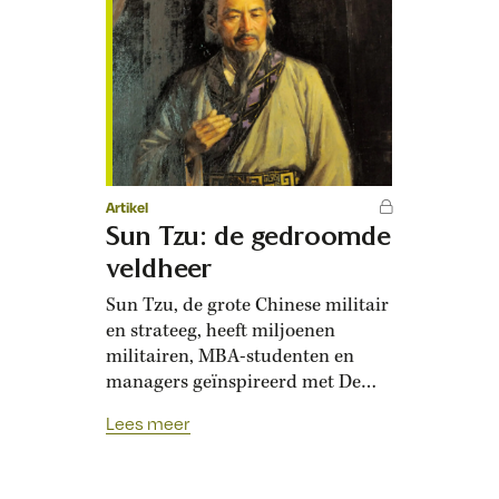
Artikel
Sun Tzu: de gedroomde
veldheer
Sun Tzu, de grote Chinese militair
en strateeg, heeft miljoenen
militairen, MBA-studenten en
managers geïnspireerd met De
kunst van het oorlogvoeren. Maar
Lees meer
achter wie lopen ze eigenlijk aan?
Alles begint met zijn naam. Sun
Tzu klinkt goed. Compact en