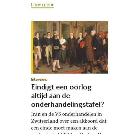
De Denen verloren een derde van
Lees meer
hun grondgebied en de helft van
de bevolking. Voor de Pruisen was
de Slag bij Dybbøl de eerste van
een reeks overwinningen die
leidde naar de vereniging van
Duitsland. …
Interview
Eindigt een oorlog
altijd aan de
onderhandelingstafel?
Iran en de VS onderhandelen in
Zwitserland over een akkoord dat
een einde moet maken aan de