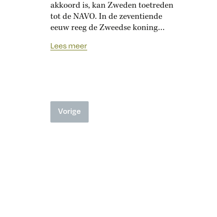
akkoord is, kan Zweden toetreden
tot de NAVO. In de zeventiende
eeuw reeg de Zweedse koning
Gustaaf II de ene militaire
Lees meer
campagne aan de andere.
Vorige