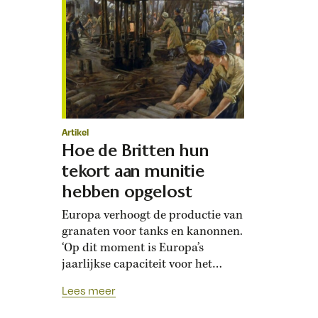
Artikel
Hoe de Britten hun
tekort aan munitie
hebben opgelost
Europa verhoogt de productie van
granaten voor tanks en kanonnen.
‘Op dit moment is Europa’s
jaarlijkse capaciteit voor het
produceren van artilleriemunitie
Lees meer
zes keer groter dan twee jaar
geleden,’ zei de secretaris-generaal