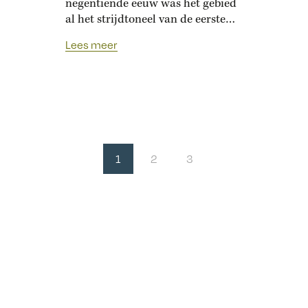
negentiende eeuw was het gebied
al het strijdtoneel van de eerste
‘moderne’ Europese oorlog.
Lees meer
1
2
3