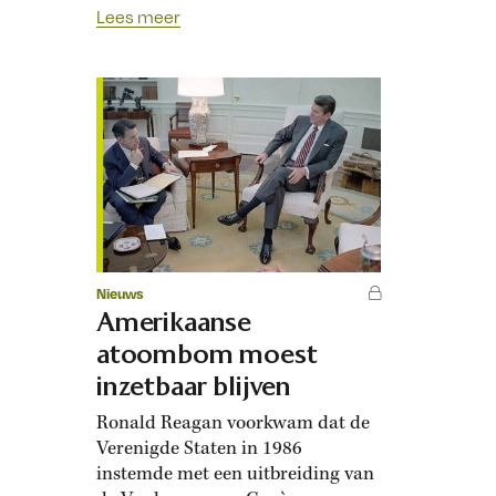
militair geweld, zoals slepende
Lees meer
oorlogen tussen Engeland en de
Republiek.
Nieuws
Amerikaanse
atoombom moest
inzetbaar blijven
Ronald Reagan voorkwam dat de
Verenigde Staten in 1986
instemde met een uitbreiding van