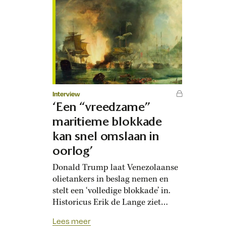
Interview
‘Een “vreedzame”
maritieme blokkade
kan snel omslaan in
oorlog’
Donald Trump laat Venezolaanse
olietankers in beslag nemen en
stelt een ‘volledige blokkade’ in.
Historicus Erik de Lange ziet
overeenkomsten met
Lees meer
twijfelachtige maritieme acties uit