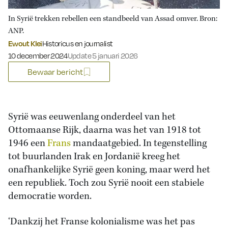
In Syrië trekken rebellen een standbeeld van Assad omver. Bron:
ANP.
Ewout Klei
Historicus en journalist
Gepubliceerd op:
10 december 2024
Update 5 januari 2026
Bewaar bericht
Syrië was eeuwenlang onderdeel van het
Ottomaanse Rijk, daarna was het van 1918 tot
1946 een
Frans
mandaatgebied. In tegenstelling
tot buurlanden Irak en Jordanië kreeg het
onafhankelijke Syrië geen koning, maar werd het
een republiek. Toch zou Syrië nooit een stabiele
democratie worden.
‘Dankzij het Franse kolonialisme was het pas