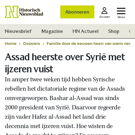
Abonneren
Account
Menu
Nieuwsbrief
Magazine
HN Actueel
Shop
Ge
Home
Dossiers
Familie door de eeuwen heen: van warm nest t
Assad heerste over Syrië met
ijzeren vuist
In amper twee weken tijd hebben Syrische
rebellen het dictatoriale regime van de Assads
omvergeworpen. Bashar al-Assad was sinds
2000 president van Syrië. Daarvoor regeerde
zijn vader Hafez al-Assad het land drie
decennia met ijzeren vuist. Hoe wisten de
Zoek