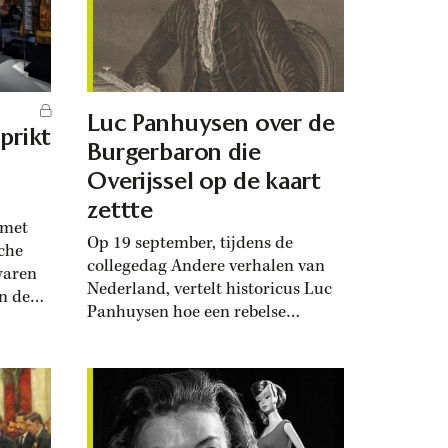
Luc Panhuysen over de
prikt
Burgerbaron die
Overijssel op de kaart
zettte
 met
Op 19 september, tijdens de
che
collegedag Andere verhalen van
waren
Nederland, vertelt historicus Luc
n de
Panhuysen hoe een rebelse
empel
edelman vanuit een marginale
? Dat
positie de macht uitdaagde, de
patriottenbeweging vormgaf en de
eke
democratisering in gang zette. Hij
geeft alvast een voorproefje van