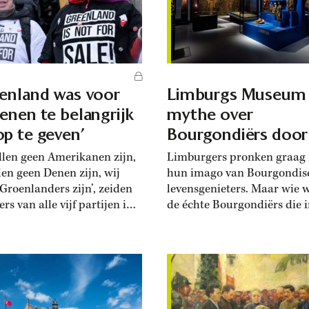
enland was voor
Limburgs Museum 
enen te belangrijk
mythe over
p te geven’
Bourgondiërs door
llen geen Amerikanen zijn,
Limburgers pronken graag
len geen Denen zijn, wij
hun imago van Bourgondis
 Groenlanders zijn’, zeiden
levensgenieters. Maar wie 
ers van alle vijf partijen in
de échte Bourgondiërs die i
oenlandse parlement op 9
Late Middeleeuwen hun st
i. De dreigementen van
drukten op de Nederlanden
dent Donald Trump om
is te zien in het Limburgs
and te annexeren zetten de
Museum. Het toont met uni
strijd van Groenlanders om
bruiklenen uit nationale en
stuur onder druk. De Deense
internationale collecties de