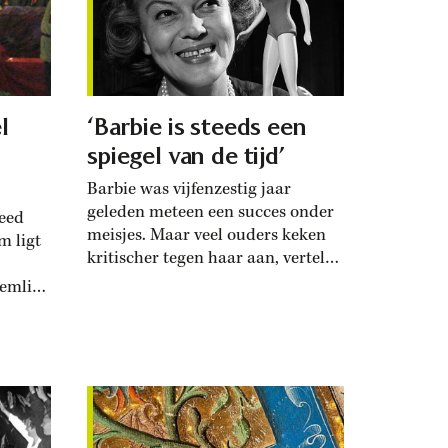
zijn lezing.
aties
Het
l
‘Barbie is steeds een
spiegel van de tijd’
Barbie was vijfenzestig jaar
geleden meteen een succes onder
leed
meisjes. Maar veel ouders keken
m ligt
kritischer tegen haar aan, vertelt
historica Hélène Winkelman. ‘Zij
remlin
zagen de pop als een pin-up girl
ste
met grote borsten, die met een
eindeloze garderobe in een
Amerikaanse glamourwereld
leeft.’ Desondanks werd de
Barbiepop een klassieker. En
inmiddels is er ook een...