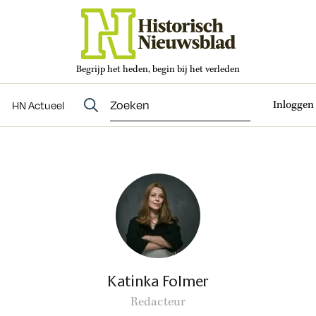
Begrijp het heden, begin bij het verleden
Abonneren
t
Evenementen
HN Actueel
Inloggen
HN Actueel
Katinka Folmer
Redacteur