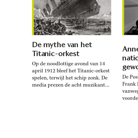
Koude Oorlog, detecteerden de
Russen een onbekend vliegtuig
dat koers zette richting een
marinebasis. In...
De mythe van het
Anne
Titanic-orkest
nati
Op de noodlottige avond van 14
gew
april 1912 bleef het Titanic-orkest
De Pos
spelen, terwijl het schip zonk. De
Frank 
media prezen de acht muzikanten
vanweg
als helden, die passagiers in hun
voorde
laatste momenten met troostende
David 
melodieën hadden bijgestaan.
een gr
Maar tegenwoordig heeft het
industr
verhaal een negatieve connotatie:
de muzikanten staan symbool
voor het negeren van naderend