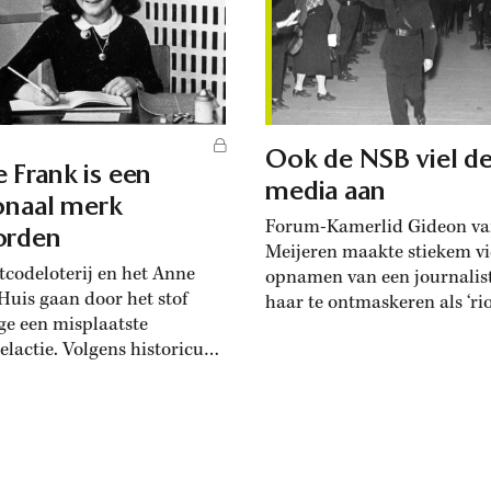
Ook de NSB viel d
 Frank is een
media aan
onaal merk
Forum-Kamerlid Gideon v
orden
Meijeren maakte stiekem v
tcodeloterij en het Anne
opnamen van een journalis
Huis gaan door het stof
haar te ontmaskeren als ‘rio
e een misplaatste
De pers als vijand wegzetten
elactie. Volgens historicus
geen nieuw fenomeen. Vana
Barnouw is er sprake van
oprichting van de NSB in 1
oeiende Anne Frank-
voerde de partij een onafg
ie.
strijd met Nederlandse
journalisten. De media wor
daardoor met de manier w