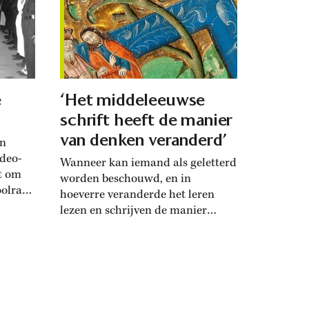
e
‘Het middeleeuwse
schrift heeft de manier
van denken veranderd’
an
ideo-
Wanneer kan iemand als geletterd
t om
worden beschouwd, en in
olrat’.
hoeverre veranderde het leren
 is
lezen en schrijven de manier
f de
waarop de middeleeuwse mens de
931
werkelijkheid waarneemt en
ebroken
vormgeeft?
stelden
aarop