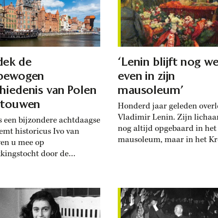
icus Astrid Nonbo Andersen
geschiedenis van drie gener
Bourgondische hertogen. ‘
waren de aartsvaders...
dek de
‘Lenin blijft nog we
lbewogen
even in zijn
hiedenis van Polen
mausoleum’
itouwen
Honderd jaar geleden over
Vladimir Lenin. Zijn lichaa
s een bijzondere achtdaagse
nog altijd opgebaard in het
eemt historicus Ivo van
mausoleum, maar in het K
en u mee op
is er discussie over zijn laat
kingstocht door de
rustplaats.
ente Baltische geschiedenis.