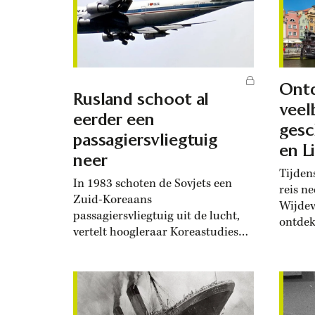
histor
tussen 943 en 2019 in dit
legt...
gebied in kaart konden
brengen. Daarbij stuitten ze
op een uitzonderlijke droogte...
Ont
Rusland schoot al
vee
eerder een
gesc
passagiersvliegtuig
en L
neer
Tijden
In 1983 schoten de Sovjets een
reis n
Zuid-Koreaans
Wijdev
passagiersvliegtuig uit de lucht,
ontdek
vertelt hoogleraar Koreastudies
turbul
Remco Breuker. En net als in het
geval van MH17 weigerden de
Russen hun verantwoordelijkheid
te erkennen. In de nacht van 1
september 1983, middenin de