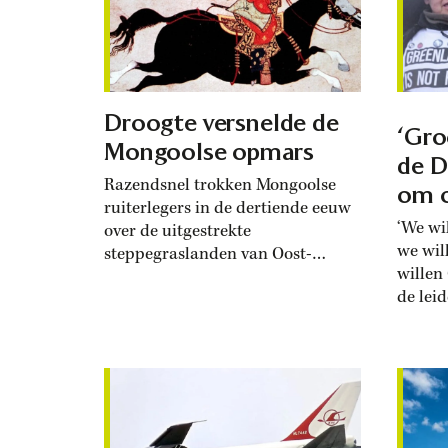
Droogte versnelde de
‘Gro
Mongoolse opmars
de D
Razendsnel trokken Mongoolse
om o
ruiterlegers in de dertiende eeuw
‘We wi
over de uitgestrekte
we wil
steppegraslanden van Oost-
willen
Europa. De uitzonderlijke droogte
de leid
in dit gebied werkte in hun
het Gr
voordeel, zo blijkt uit nieuw
januar
onderzoek.
presi
In Fundamental Research schrijven
Groenl
onderzoekers hoe ze aan de hand
lange 
van boomringen en archeologisch
zelfbe
hout de droge en vochtige zomers