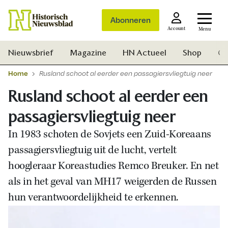
Abonneren
Account
Menu
Nieuwsbrief
Magazine
HN Actueel
Shop
Ge
Home
Rusland schoot al eerder een passagiersvliegtuig neer
Rusland schoot al eerder een
passagiersvliegtuig neer
In 1983 schoten de Sovjets een Zuid-Koreaans
passagiersvliegtuig uit de lucht, vertelt
hoogleraar Koreastudies Remco Breuker. En net
als in het geval van MH17 weigerden de Russen
hun verantwoordelijkheid te erkennen.
Zoek