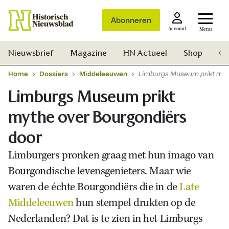
Abonneren
Account
Menu
Nieuwsbrief
Magazine
HN Actueel
Shop
Ge
Home
Dossiers
Middeleeuwen
Limburgs Museum prikt myt
Limburgs Museum prikt
mythe over Bourgondiërs
door
Limburgers pronken graag met hun imago van
Bourgondische levensgenieters. Maar wie
waren de échte Bourgondiërs die in de
Late
Middeleeuwen
hun stempel drukten op de
Nederlanden? Dat is te zien in het Limburgs
Zoek