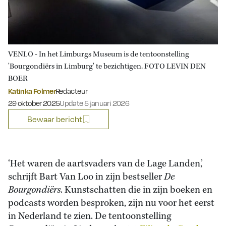
VENLO - In het Limburgs Museum is de tentoonstelling
'Bourgondiërs in Limburg' te bezichtigen. FOTO LEVIN DEN
BOER
Katinka Folmer
Redacteur
Gepubliceerd op:
29 oktober 2025
Update 5 januari 2026
Bewaar bericht
‘Het waren de aartsvaders van de Lage Landen,’
schrijft Bart Van Loo in zijn bestseller
De
Bourgondiërs
. Kunstschatten die in zijn boeken en
podcasts worden besproken, zijn nu voor het eerst
in Nederland te zien. De tentoonstelling