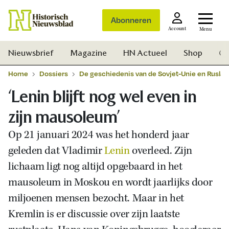
Abonneren
Account
Menu
Nieuwsbrief
Magazine
HN Actueel
Shop
Ge
Home
Dossiers
De geschiedenis van de Sovjet-Unie en Ruslan
‘Lenin blijft nog wel even in
zijn mausoleum’
Op 21 januari 2024 was het honderd jaar
geleden dat Vladimir
Lenin
overleed. Zijn
lichaam ligt nog altijd opgebaard in het
mausoleum in Moskou en wordt jaarlijks door
miljoenen mensen bezocht. Maar in het
Kremlin is er discussie over zijn laatste
Zoek