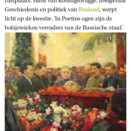
rustplaats. Hans van Koningsbrugge, hoogleraar
Geschiedenis en politiek van
Rusland
, werpt
licht op de kwestie. ‘In Poetins ogen zijn de
bolsjewieken verraders van de Russische staat.’