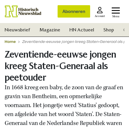
Abonneren
Account
Menu
Nieuwsbrief
Magazine
HN Actueel
Shop
Ge
Home
Zeventiende-eeuwse jongen kreeg Staten-Generaal als pe
Zeventiende-eeuwse jongen
kreeg Staten-Generaal als
peetouder
In 1668 kreeg een baby, de zoon van de graaf en
gravin van Bentheim, een opmerkelijke
voornaam. Het jongetje werd ‘Statius’ gedoopt,
een afgeleide van het woord ‘Staten’. De Staten-
Generaal van de Nederlandse Republiek waren
Zoek