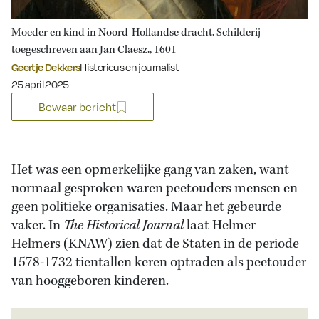
Moeder en kind in Noord-Hollandse dracht. Schilderij
toegeschreven aan Jan Claesz., 1601
Geertje Dekkers
Historicus en journalist
Gepubliceerd op:
25 april 2025
Bewaar bericht
Het was een opmerkelijke gang van zaken, want
normaal gesproken waren peetouders mensen en
geen politieke organisaties. Maar het gebeurde
vaker. In
The Historical Journal
laat Helmer
Helmers (KNAW) zien dat de Staten in de periode
1578-1732 tientallen keren optraden als peetouder
van hooggeboren kinderen.