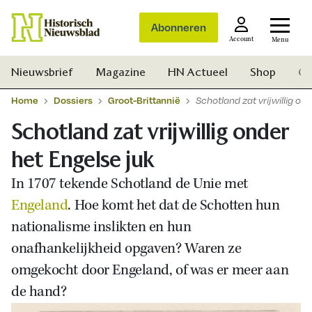
Abonneren
Account
Menu
Nieuwsbrief
Magazine
HN Actueel
Shop
Ge
Home
Dossiers
Groot-Brittannië
Schotland zat vrijwillig on
Schotland zat vrijwillig onder
het Engelse juk
In 1707 tekende Schotland de Unie met
Engeland
. Hoe komt het dat de Schotten hun
nationalisme inslikten en hun
onafhankelijkheid opgaven? Waren ze
omgekocht door Engeland, of was er meer aan
de hand?
Zoek