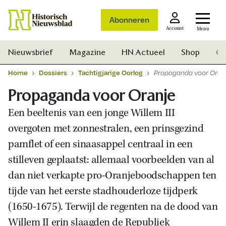
Abonneren
Account
Menu
Nieuwsbrief
Magazine
HN Actueel
Shop
Ge
Home
Dossiers
Tachtigjarige Oorlog
Propaganda voor Oran
Propaganda voor Oranje
Een beeltenis van een jonge Willem III
overgoten met zonnestralen, een prinsgezind
pamflet of een sinaasappel centraal in een
stilleven geplaatst: allemaal voorbeelden van al
dan niet verkapte pro-Oranjeboodschappen ten
tijde van het eerste stadhouderloze tijdperk
(1650-1675). Terwijl de regenten na de dood van
Zoek
Willem II erin slaagden de Republiek