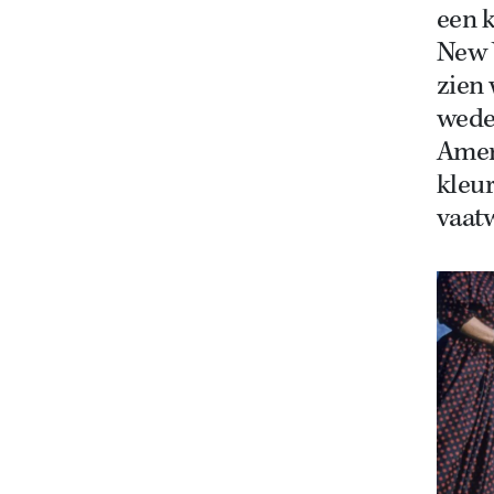
een k
New 
zien 
weder
Amer
kleu
vaat