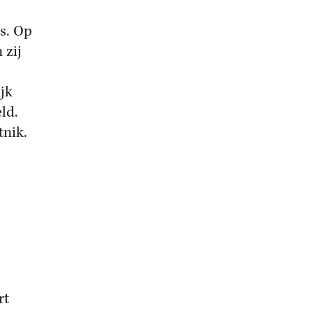
s. Op
 zij
jk
ld.
tnik.
rt