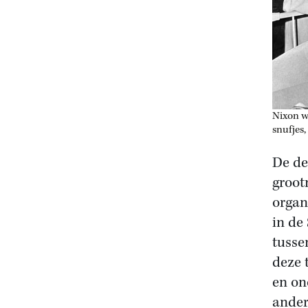
Nixon w
snufjes,
De de
groot
organ
in de
tusse
deze 
en on
ander