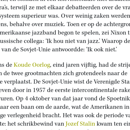
a’s, terwijl ze met elkaar debatteerden over de vr
systeem superieur was. Over weinig zaken werden
ens, behalve over muziek. Toen er op de achtergr
merikaanse jazzband begon te spelen, zei Nixon 
Russische collega: ‘Ik hou niet van jazz.’ Waarop d
r van de Sovjet-Unie antwoordde: ‘Ik ook niet.’
ns de
Koude Oorlog
, eind jaren vijftig, had de strij
n de twee grootmachten zich grotendeels naar de
e verplaatst. De Sovjet-Unie wist de Verenigde Sta
oeven door in 1957 de eerste intercontinentale rak
 vuren. Op 4 oktober van dat jaar vond de Spoetnik
aar een baan om de aarde, wat de Amerikanen in
ige verlegenheid bracht. Het was ook de periode v
te: het schrikbewind van
Jozef Stalin
kwam ten ei