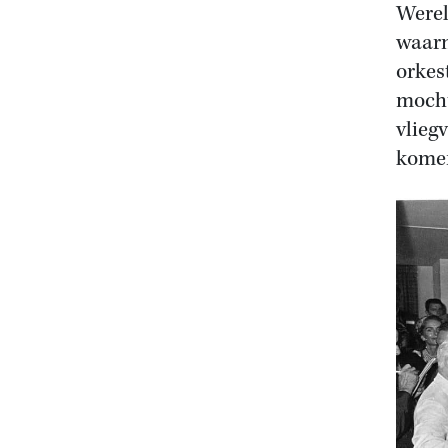
Werel
waarm
orkes
mocht
vlieg
kome