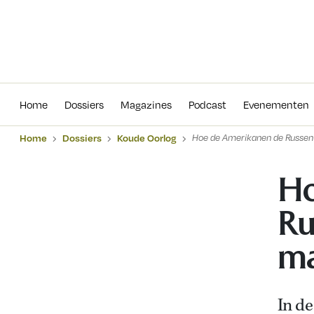
Home
Dossiers
Magazines
Podcas
Home
Dossiers
Magazines
Podcast
Evenementen
Home
Dossiers
Koude Oorlog
Hoe de Amerikanen de Russen 
Ho
Ru
ma
In de