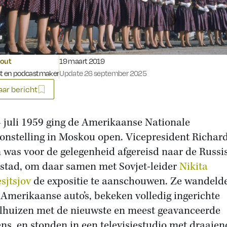
Gepubliceerd op:
hout
19 maart 2019
st en podcastmaker
Update 26 september 2025
ar bericht
 juli 1959 ging de Amerikaanse Nationale
onstelling in Moskou open. Vicepresident Richar
 was voor de gelegenheid afgereisd naar de Russi
stad, om daar samen met Sovjet-leider
Nikita
sjtsjov
de expositie te aanschouwen. Ze wandeld
 Amerikaanse auto’s, bekeken volledig ingerichte
huizen met de nieuwste en meest geavanceerde
ns, en stonden in een televisiestudio met draaien