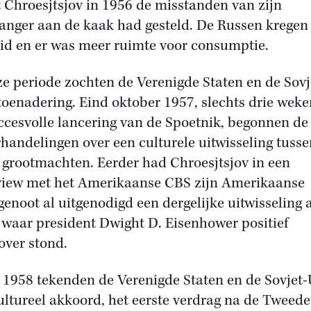
 Chroesjtsjov in 1956 de misstanden van zijn
anger aan de kaak had gesteld. De Russen kregen
eid en er was meer ruimte voor consumptie.
ze periode zochten de Verenigde Staten en de Sovj
toenadering. Eind oktober 1957, slechts drie weke
ccesvolle lancering van de Spoetnik, begonnen de
handelingen over een culturele uitwisseling tusse
 grootmachten. Eerder had Chroesjtsjov in een
view met het Amerikaanse CBS zijn Amerikaanse
enoot al uitgenodigd een dergelijke uitwisseling 
 waar president Dwight D. Eisenhower positief
over stond.
 1958 tekenden de Verenigde Staten en de Sovjet-
ultureel akkoord, het eerste verdrag na de Tweede