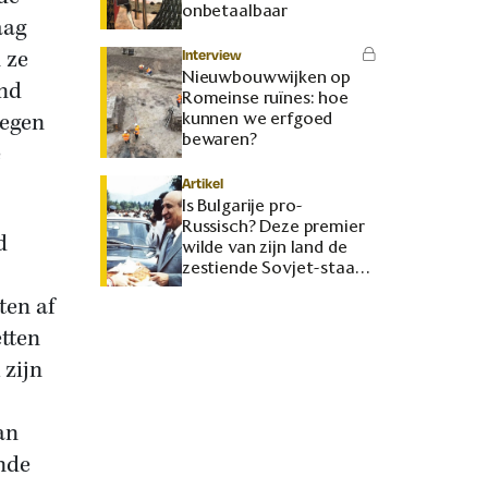
onbetaalbaar
aag
 ze
Interview
Nieuwbouwwijken op
ond
Romeinse ruïnes: hoe
tegen
kunnen we erfgoed
bewaren?
e
Artikel
Is Bulgarije pro-
Russisch? Deze premier
d
wilde van zijn land de
zestiende Sovjet-staat
maken
ten af
etten
 zijn
an
nde