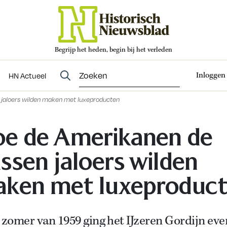
Begrijp het heden, begin bij het verleden
Abonneren
t
Evenementen
HN Actueel
Inloggen
HN Actueel
jaloers wilden maken met luxeproducten
e de Amerikanen de
ssen jaloers wilden
ken met luxeproduc
 zomer van 1959 ging het IJzeren Gordijn eve