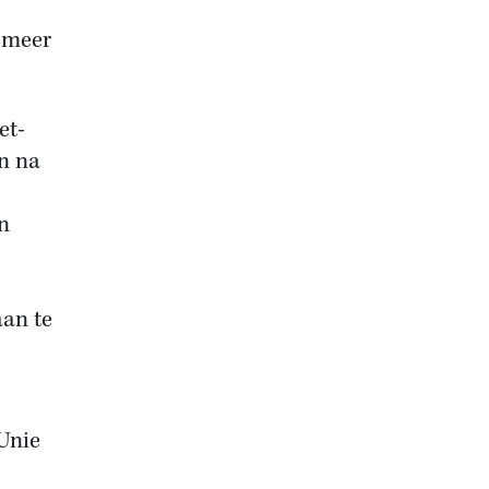
 meer
et-
n na
n
aan te
Unie