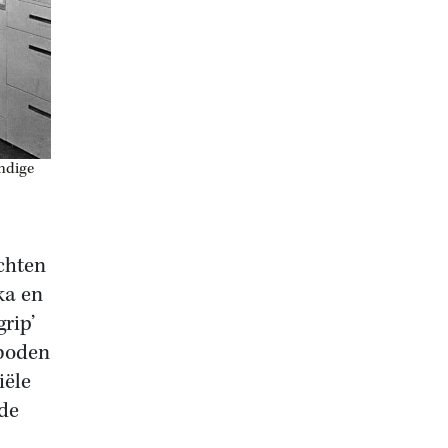
andige
chten
ka en
rip’
 boden
iële
 de