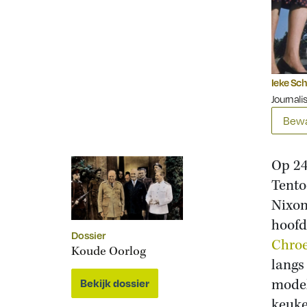
Ieke Sc
Journali
Bewa
Op 24
Tento
Nixon
hoofd
Dossier
Chroe
Koude Oorlog
langs
model
Bekijk dossier
keuke