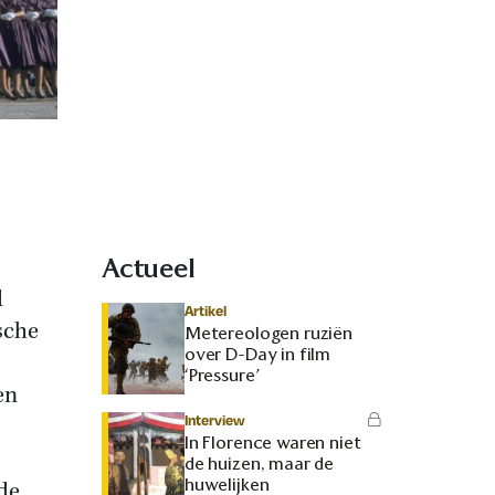
Actueel
d
Artikel
sche
Metereologen ruziën
over D-Day in film
‘Pressure’
en
Interview
In Florence waren niet
de huizen, maar de
huwelijken
de