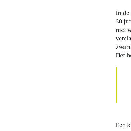
In de
30 ju
met w
versl
zware
Het h
Een k