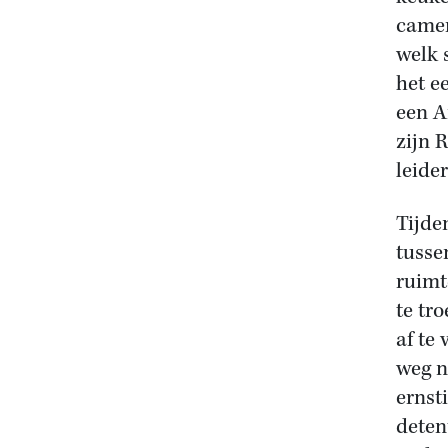
camer
welk 
het e
een A
zijn 
leide
Tijde
tusse
ruimt
te tr
af te
weg n
ernst
deten