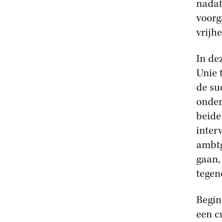
nadat
voorg
vrijh
In de
Unie 
de su
onder
beide
inter
ambtg
gaan,
tegen
Begin
een c