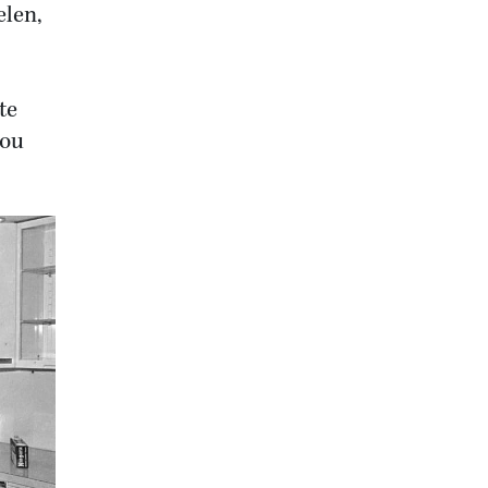
elen,
te
zou