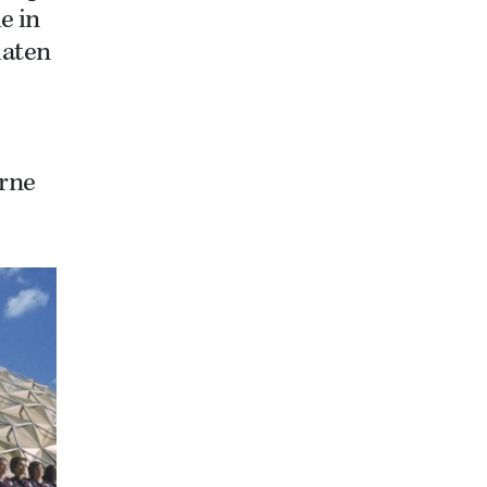
e in
laten
erne