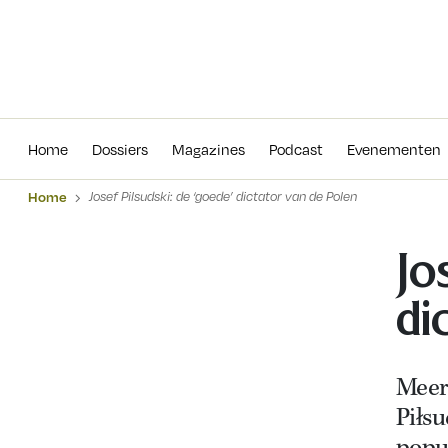
Home
Dossiers
Magazines
Podcas
Home
Dossiers
Magazines
Podcast
Evenementen
Home
Josef Pilsudski: de ‘goede’ dictator van de Polen
Jo
di
Meer 
Piłsu