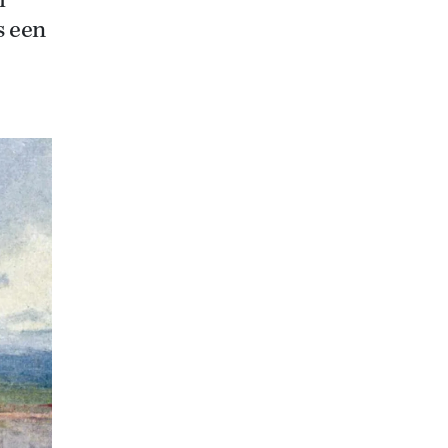
i
s een