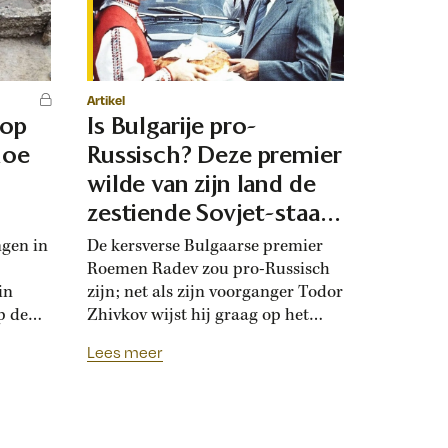
Artikel
 op
Is Bulgarije pro-
hoe
Russisch? Deze premier
d
wilde van zijn land de
zestiende Sovjet-staat
maken
ngen in
De kersverse Bulgaarse premier
Roemen Radev zou pro-Russisch
in
zijn; net als zijn voorganger Todor
p de
Zhivkov wijst hij graag op het
dt
Russische bevrijdingsverhaal van
Lees meer
onwijk
1878. Die vroegere premier was zo
que
loyaal aan het Kremlin, dat hij de
Bulgaarse soevereiniteit inzette in
onderhandelingen met Moskou.