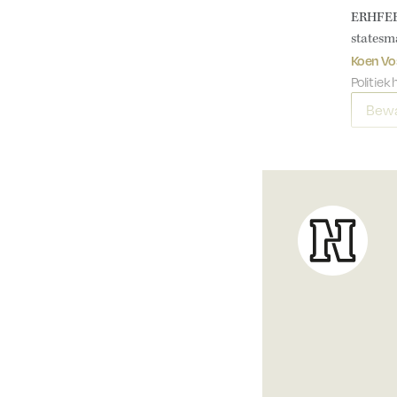
ERHFEB J
statesm
Koen Vo
Politiek 
Bewa