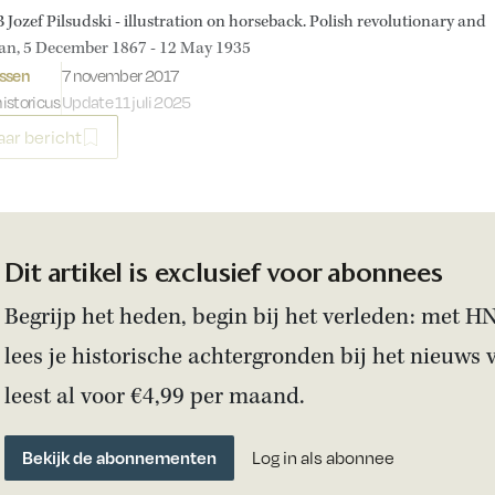
ozef Pilsudski - illustration on horseback. Polish revolutionary and
an, 5 December 1867 - 12 May 1935
Gepubliceerd op:
ssen
7 november 2017
historicus
Update 11 juli 2025
ar bericht
Dit artikel is exclusief voor abonnees
Begrijp het heden, begin bij het verleden: met H
lees je historische achtergronden bij het nieuws 
leest al voor €4,99 per maand.
Bekijk de abonnementen
Log in als abonnee