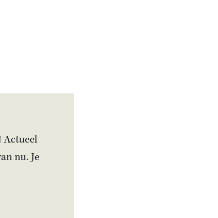
Actueel
Artikel
Metereologen ruziën
N Actueel
over D-Day in film
van nu. Je
‘Pressure’
Interview
In Florence waren niet
de huizen, maar de
huwelijken
onbetaalbaar