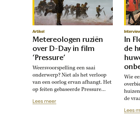
Artikel
Intervie
Metereologen ruziën
In F
over D-Day in film
de h
‘Pressure’
huwe
onbe
Weersvoorspelling een saai
onderwerp? Niet als het verloop
Wie ee
van een oorlog ervan afhangt. Het
overbi
op feiten gebaseerde Pressure
huizen
toont de hoogoplopende ruzie
de vra
Lees meer
tussen geallieerde meteorologen
Renais
Lees m
over de verwachting voor D-Day.
ook la
Bedolven onder tegenstrijdige
doordat
adviezen moet opperbevelhebber
opdrev
Dwight Eisenhower beslissen over
‘bruids
de invasiedatum. Als D-Day een