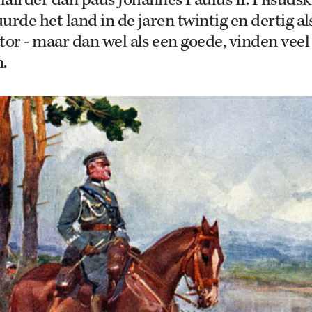
airder dan paus Johannes Paulus II. Piłsudsk
urde het land in de jaren twintig en dertig al
tor - maar dan wel als een goede, vinden veel
n.