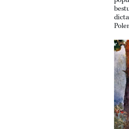
popul
bestu
dicta
Pole