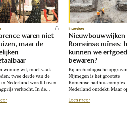
w
Interview
lorence waren niet
Nieuwbouwwijken
uizen, maar de
Romeinse ruïnes: 
lijken
kunnen we erfgoe
taalbaar
bewaren?
n woning wil, moet vaak
Bij archeologische opgravi
eden: twee derde van de
Nijmegen is het grootste
 in Nederland wordt boven
Romeinse badhuiscomplex 
agprijs verkocht. In de
Nederland ontdekt. Maar o
sance hadden Florentijnen
plek van de opgraving wor
eer
Lees meer
st van overbiedingsgekte:
binnenkort een nieuwe wo
 rijke families de prijs
gebouwd. Hoogleraar Moni
en, ontstond er
van den Dries legt uit hoe
schatsinflatie’, vertelt
archeologen en