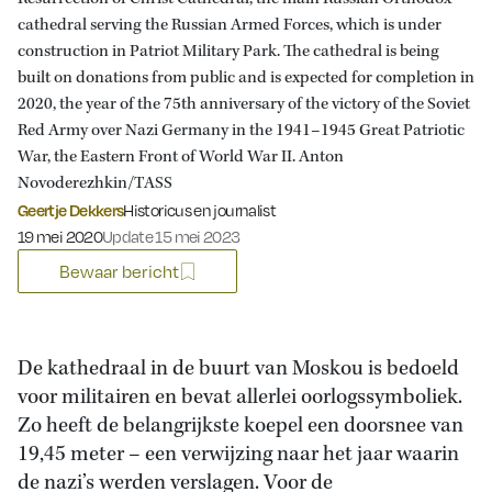
cathedral serving the Russian Armed Forces, which is under
construction in Patriot Military Park. The cathedral is being
built on donations from public and is expected for completion in
2020, the year of the 75th anniversary of the victory of the Soviet
Red Army over Nazi Germany in the 1941–1945 Great Patriotic
War, the Eastern Front of World War II. Anton
Novoderezhkin/TASS
Geertje Dekkers
Historicus en journalist
Gepubliceerd op:
19 mei 2020
Update 15 mei 2023
Bewaar bericht
De kathedraal in de buurt van Moskou is bedoeld
voor militairen en bevat allerlei oorlogssymboliek.
Zo heeft de belangrijkste koepel een doorsnee van
19,45 meter – een verwijzing naar het jaar waarin
de nazi’s werden verslagen. Voor de