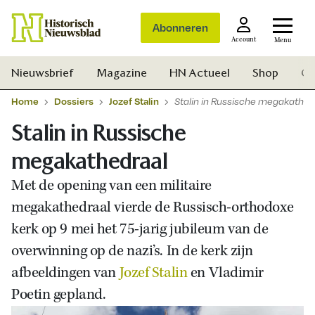
Abonneren
Account
Menu
Nieuwsbrief
Magazine
HN Actueel
Shop
Ge
Home
Dossiers
Jozef Stalin
Stalin in Russische megakathed
Stalin in Russische
megakathedraal
Met de opening van een militaire
megakathedraal vierde de Russisch-orthodoxe
kerk op 9 mei het 75-jarig jubileum van de
overwinning op de nazi’s. In de kerk zijn
afbeeldingen van
Jozef Stalin
en Vladimir
Poetin gepland.
Zoek