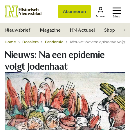
Abonneren
Account
Menu
Nieuwsbrief
Magazine
HN Actueel
Shop
Ge
Home
Dossiers
Pandemie
Nieuws: Na een epidemie volgt 
Nieuws: Na een epidemie
volgt Jodenhaat
Zoek