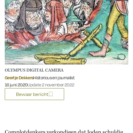
OLYMPUS DIGITAL CAMERA
Geertje Dekkers
Historicus en journalist
Gepubliceerd op:
16 juni 2020
Update 2 november 2022
Bewaar bericht
Complotdenkers verkondigen dat Joden schuldig