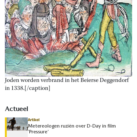
Joden worden verbrand in het Beierse Deggendorf
in 1338.[/caption]
Actueel
Artikel
Metereologen ruziën over D-Day in film
‘Pressure’