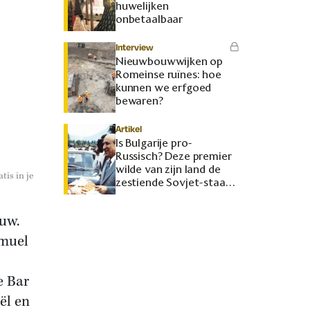
huwelijken
onbetaalbaar
Interview
Nieuwbouwwijken op
Romeinse ruïnes: hoe
kunnen we erfgoed
bewaren?
Artikel
Is Bulgarije pro-
Russisch? Deze premier
wilde van zijn land de
tis in je
zestiende Sovjet-staat
maken
euw.
amuel
e Bar
ël en