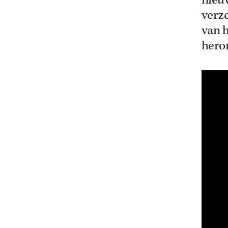
nieu
verze
van 
hero