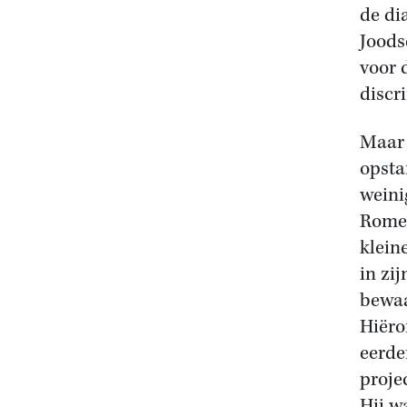
de dia
Joods
voor d
discr
Maar 
opsta
weini
Romei
klein
in zi
bewaa
Hiëro
eerde
proje
Hij w