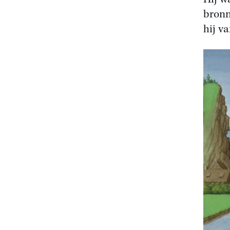
bronn
hij v