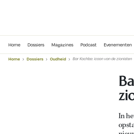
Home
Dossiers
Magazines
Podcas
Home
Dossiers
Magazines
Podcast
Evenementen
Home
Dossiers
Oudheid
Bar Kochba: icoon van de zionisten
Ba
zi
In he
opsta