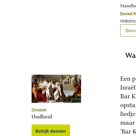
Standbe
Ewout K
Historicu
Bewa
Wa
Een p
Israë
Bar K
opsta
Dossier
liedj
Oudheid
maar 
‘Bar 
Bekijk dossier