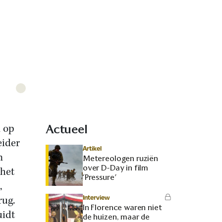
n op
Actueel
eider
Artikel
n
Metereologen ruziën
over D-Day in film
 het
‘Pressure’
,
Interview
rug.
In Florence waren niet
uidt
de huizen, maar de