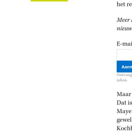
het re
Meer l
nieuws
E-mai
Ontvang 
inbox.
Maar 
Dat i
Mayer
gewel
Kochb