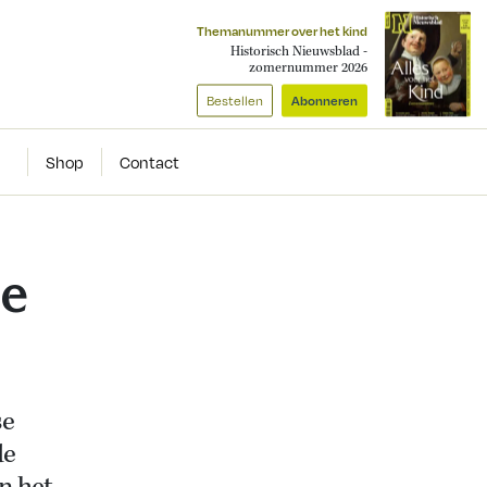
Themanummer over het kind
Historisch Nieuwsblad -
zomernummer 2026
Bestellen
Abonneren
Shop
Contact
de
se
de