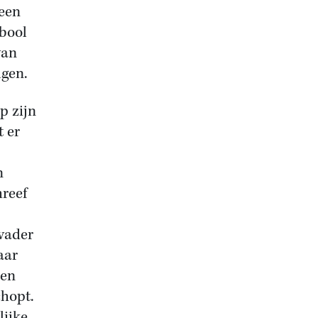
 een
mbool
van
lgen.
p zijn
 er
n
hreef
vader
aar
een
chopt.
lijke