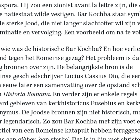
spora. Hij zou een zionist avant la lettre zijn, die
e natiestaat wilde vestigen. Bar Kochba staat sy
e sterke Jood, die niet langer slachtoffer wil zijn 
iminatie en vervolging. Een voorbeeld om na te vo
wie was de historische Bar Kochba? En hoe verlie
nd tegen het Romeinse gezag? Het probleem is dat
g bronnen over zijn. De belangrijkste bron is de
nse geschiedschrijver Lucius Cassius Dio, die ee
e eeuw later een samenvatting over de opstand sc
jn
Historia Romana
. En verder zijn er enkele regels
rd gebleven van kerkhistoricus Eusebius en kerk
nymus. De Joodse bronnen zijn niet historisch, m
r legendarisch. Zo zou Bar Kochba met zijn voet 
ctiel van een Romeinse katapult hebben terugges
as een
gibbor
, ‘een sterke’. Dat is in lijn met christe