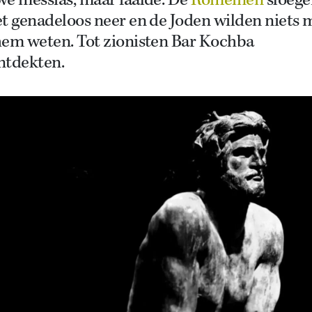
we messias, maar faalde. De
Romeinen
sloege
t genadeloos neer en de Joden wilden niets 
hem weten. Tot zionisten Bar Kochba
ntdekten.