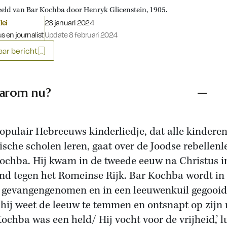
eld van Bar Kochba door Henryk Glicenstein, 1905.
Gepubliceerd op:
lei
23 januari 2024
s en journalist
Update 8 februari 2024
ar bericht
arom nu?
opulair Hebreeuws kinderliedje, dat alle kindere
lische scholen leren, gaat over de Joodse rebellenl
ochba. Hij kwam in de tweede eeuw na Christus i
nd tegen het Romeinse Rijk. Bar Kochba wordt in
e gevangengenomen en in een leeuwenkuil gegooid
hij weet de leeuw te temmen en ontsnapt op zijn 
Kochba was een held/ Hij vocht voor de vrijheid,’ l