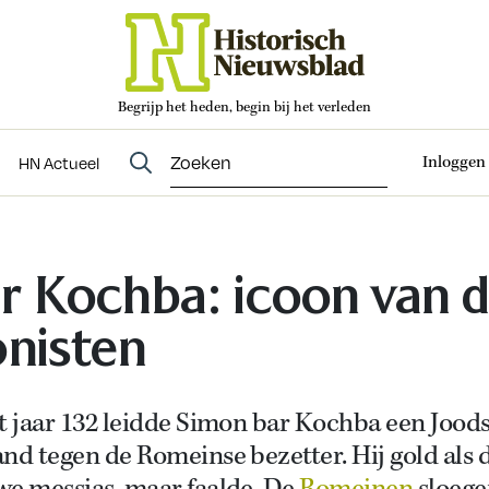
Begrijp het heden, begin bij het verleden
Abonneren
t
Evenementen
HN Actueel
Inloggen
HN Actueel
r Kochba: icoon van 
onisten
t jaar 132 leidde Simon bar Kochba een Jood
nd tegen de Romeinse bezetter. Hij gold als 