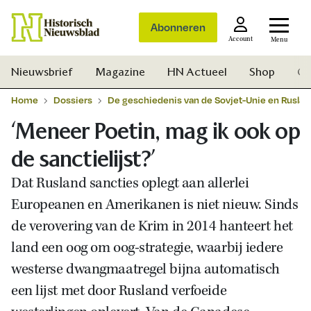
Abonneren
Account
Menu
Nieuwsbrief
Magazine
HN Actueel
Shop
Ge
Home
Dossiers
De geschiedenis van de Sovjet-Unie en Ruslan
‘Meneer Poetin, mag ik ook op
de sanctielijst?’
Dat Rusland sancties oplegt aan allerlei
Europeanen en Amerikanen is niet nieuw. Sinds
de verovering van de Krim in 2014 hanteert het
land een oog om oog-strategie, waarbij iedere
westerse dwangmaatregel bijna automatisch
een lijst met door Rusland verfoeide
Zoek