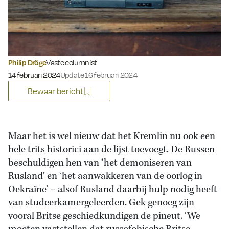
Philip Dröge
Vaste columnist
Gepubliceerd op:
14 februari 2024
Update 16 februari 2024
Bewaar bericht
Maar het is wel nieuw dat het Kremlin nu ook een
hele trits historici aan de lijst toevoegt. De Russen
beschuldigen hen van ‘het demoniseren van
Rusland’ en ‘het aanwakkeren van de oorlog in
Oekraïne’ – alsof Rusland daarbij hulp nodig heeft
van studeerkamergeleerden. Gek genoeg zijn
vooral Britse geschiedkundigen de pineut. ‘We